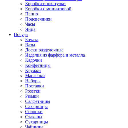
Коробки и шкатулки
Коробки с миниатюрой
Панно
Подсвечники
Часы
Яйца
Посуда
Бочата
Вазы
Доски разделочные
Изделия из фарфора и металла
Кадочки
Конфетницы
Кружки
Масленки
Наборы
Поставки
Розетки
Рюмки
Салфетницы
Сахарницы
Солонки
Стаканы
Сухарницы
Чайницы