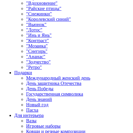
"Вдохновение"
"Райские птицы"
"Снежинки"
"Королевский синий"
"Вьюнок"
"Лотос"
"Инь и Янь"
"Контраст"
"Мозаика"
"Снегирь"
"Ананас"
"Зодчество"
"Ретро"
Подарки
Международный женский день
День защитника Отечества
День Победы
Государственная символика
День знаний
Новый год
Пасха
Для интерьера
Вазы
Игровые наборы
Ковши и резные композиции