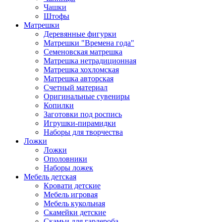
Чашки
Штофы
Матрешки
Деревянные фигурки
Матрешки "Времена года"
Семеновская матрешка
Матрешка нетрадиционная
Матрешка хохломская
Матрешка авторская
Счетный материал
Оригинальные сувениры
Копилки
Заготовки под роспись
Игрушки-пирамидки
Наборы для творчества
Ложки
Ложки
Ополовники
Наборы ложек
Мебель детская
Кровати детские
Мебель игровая
Мебель кукольная
Скамейки детские
Скамьи для гардероба