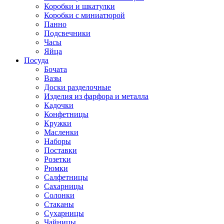
Коробки и шкатулки
Коробки с миниатюрой
Панно
Подсвечники
Часы
Яйца
Посуда
Бочата
Вазы
Доски разделочные
Изделия из фарфора и металла
Кадочки
Конфетницы
Кружки
Масленки
Наборы
Поставки
Розетки
Рюмки
Салфетницы
Сахарницы
Солонки
Стаканы
Сухарницы
Чайницы