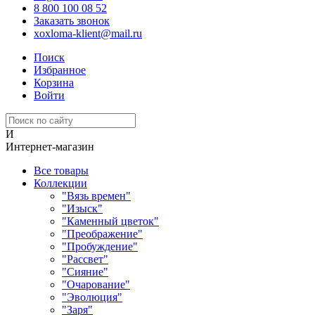
8 800 100 08 52
Заказать звонок
xoxloma-klient@mail.ru
Поиск
Избранное
Корзина
Войти
И
Интернет-магазин
Все товары
Коллекции
"Вязь времен"
"Изыск"
"Каменный цветок"
"Преображение"
"Пробуждение"
"Рассвет"
"Сияние"
"Очарование"
"Эволюция"
"Заря"