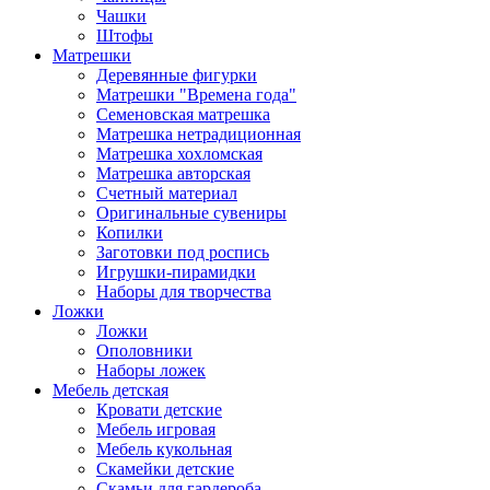
Чашки
Штофы
Матрешки
Деревянные фигурки
Матрешки "Времена года"
Семеновская матрешка
Матрешка нетрадиционная
Матрешка хохломская
Матрешка авторская
Счетный материал
Оригинальные сувениры
Копилки
Заготовки под роспись
Игрушки-пирамидки
Наборы для творчества
Ложки
Ложки
Ополовники
Наборы ложек
Мебель детская
Кровати детские
Мебель игровая
Мебель кукольная
Скамейки детские
Скамьи для гардероба