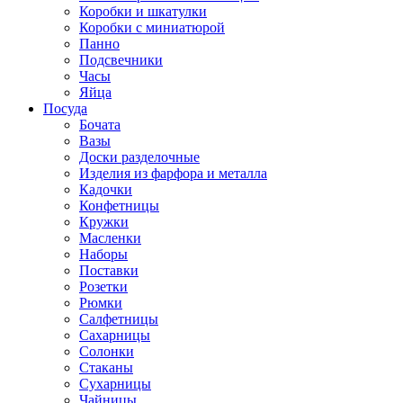
Коробки и шкатулки
Коробки с миниатюрой
Панно
Подсвечники
Часы
Яйца
Посуда
Бочата
Вазы
Доски разделочные
Изделия из фарфора и металла
Кадочки
Конфетницы
Кружки
Масленки
Наборы
Поставки
Розетки
Рюмки
Салфетницы
Сахарницы
Солонки
Стаканы
Сухарницы
Чайницы