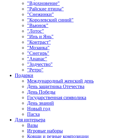
"Вдохновение"
"Райские птицы"
"Снежинки"
"Королевский синий"
"Вьюнок"
"Лотос"
"Инь и Янь"
"Контраст"
"Мозаика"
"Снегирь"
"Ананас"
"Зодчество"
"Ретро"
Подарки
Международный женский день
День защитника Отечества
День Победы
Государственная символика
День знаний
Новый год
Пасха
Для интерьера
Вазы
Игровые наборы
Ковши и резные композиции