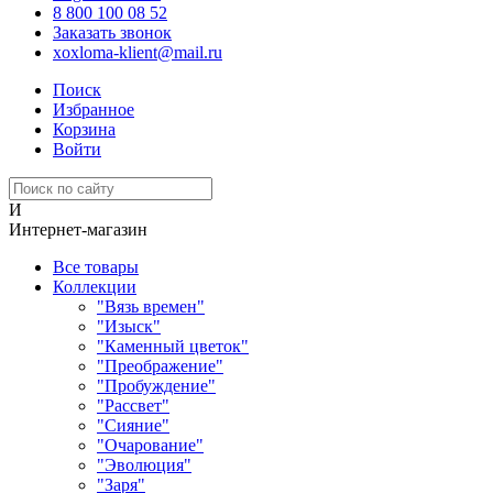
8 800 100 08 52
Заказать звонок
xoxloma-klient@mail.ru
Поиск
Избранное
Корзина
Войти
И
Интернет-магазин
Все товары
Коллекции
"Вязь времен"
"Изыск"
"Каменный цветок"
"Преображение"
"Пробуждение"
"Рассвет"
"Сияние"
"Очарование"
"Эволюция"
"Заря"