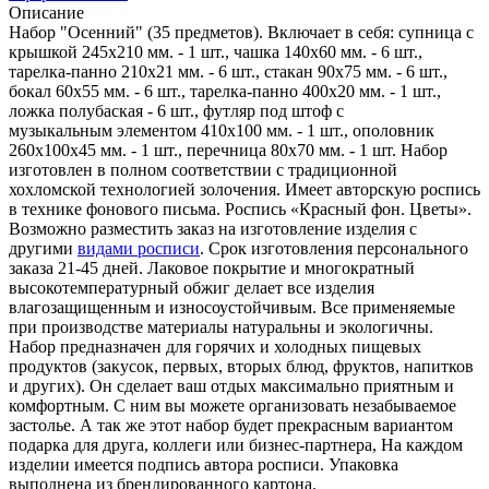
Описание
Набор "Осенний" (35 предметов). Включает в себя: супница с
крышкой 245х210 мм. - 1 шт., чашка 140х60 мм. - 6 шт.,
тарелка-панно 210х21 мм. - 6 шт., стакан 90х75 мм. - 6 шт.,
бокал 60х55 мм. - 6 шт., тарелка-панно 400х20 мм. - 1 шт.,
ложка полубаская - 6 шт., футляр под штоф с
музыкальным элементом 410х100 мм. - 1 шт., ополовник
260х100х45 мм. - 1 шт., перечница 80х70 мм. - 1 шт. Набор
изготовлен в полном соответствии с традиционной
хохломской технологией золочения. Имеет авторскую роспись
в технике фонового письма. Роспись «Красный фон. Цветы».
Возможно разместить заказ на изготовление изделия с
другими
видами росписи
. Срок изготовления персонального
заказа 21-45 дней. Лаковое покрытие и многократный
высокотемпературный обжиг делает все изделия
влагозащищенным и износоустойчивым. Все применяемые
при производстве материалы натуральны и экологичны.
Набор предназначен для горячих и холодных пищевых
продуктов (закусок, первых, вторых блюд, фруктов, напитков
и других). Он сделает ваш отдых максимально приятным и
комфортным. С ним вы можете организовать незабываемое
застолье. А так же этот набор будет прекрасным вариантом
подарка для друга, коллеги или бизнес-партнера, На каждом
изделии имеется подпись автора росписи. Упаковка
выполнена из брендированного картона.