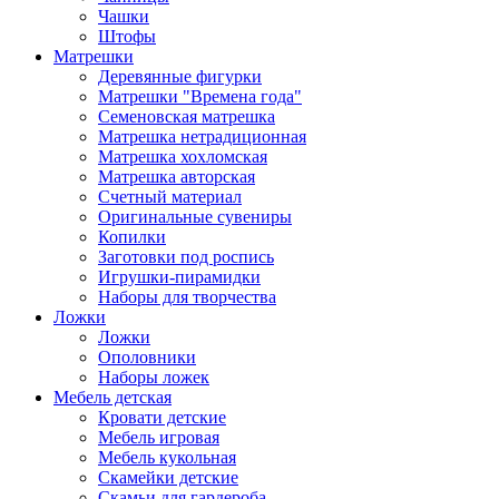
Чашки
Штофы
Матрешки
Деревянные фигурки
Матрешки "Времена года"
Семеновская матрешка
Матрешка нетрадиционная
Матрешка хохломская
Матрешка авторская
Счетный материал
Оригинальные сувениры
Копилки
Заготовки под роспись
Игрушки-пирамидки
Наборы для творчества
Ложки
Ложки
Ополовники
Наборы ложек
Мебель детская
Кровати детские
Мебель игровая
Мебель кукольная
Скамейки детские
Скамьи для гардероба