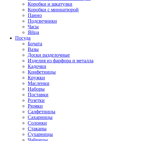
Коробки и шкатулки
Коробки с миниатюрой
Панно
Подсвечники
Часы
Яйца
Посуда
Бочата
Вазы
Доски разделочные
Изделия из фарфора и металла
Кадочки
Конфетницы
Кружки
Масленки
Наборы
Поставки
Розетки
Рюмки
Салфетницы
Сахарницы
Солонки
Стаканы
Сухарницы
Чайницы