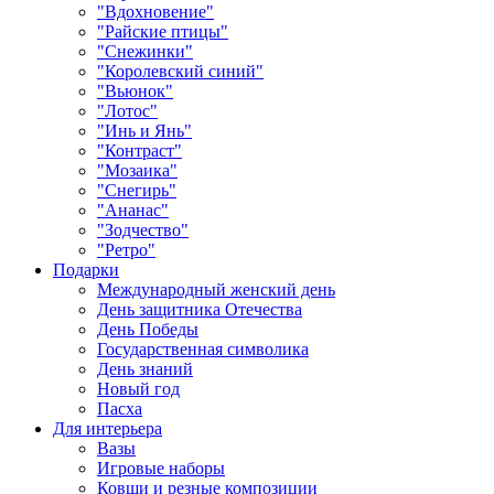
"Вдохновение"
"Райские птицы"
"Снежинки"
"Королевский синий"
"Вьюнок"
"Лотос"
"Инь и Янь"
"Контраст"
"Мозаика"
"Снегирь"
"Ананас"
"Зодчество"
"Ретро"
Подарки
Международный женский день
День защитника Отечества
День Победы
Государственная символика
День знаний
Новый год
Пасха
Для интерьера
Вазы
Игровые наборы
Ковши и резные композиции