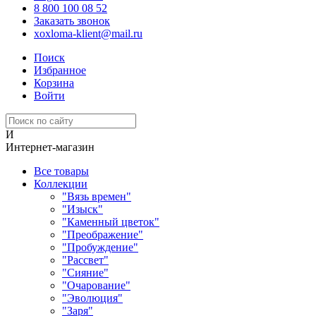
8 800 100 08 52
Заказать звонок
xoxloma-klient@mail.ru
Поиск
Избранное
Корзина
Войти
И
Интернет-магазин
Все товары
Коллекции
"Вязь времен"
"Изыск"
"Каменный цветок"
"Преображение"
"Пробуждение"
"Рассвет"
"Сияние"
"Очарование"
"Эволюция"
"Заря"