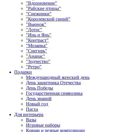
"Вдохновение"
"Райские птицы"
"Снежинки"
"Королевский синий"
"Вьюнок"
"Лотос"
"Инь и Янь"
"Контраст"
"Мозаика"
"Снегирь"
"Ананас"
"Зодчество"
"Ретро"
Подарки
Международный женский день
День защитника Отечества
День Победы
Государственная символика
День знаний
Новый год
Пасха
Для интерьера
Вазы
Игровые наборы
Ковши и резные композиции