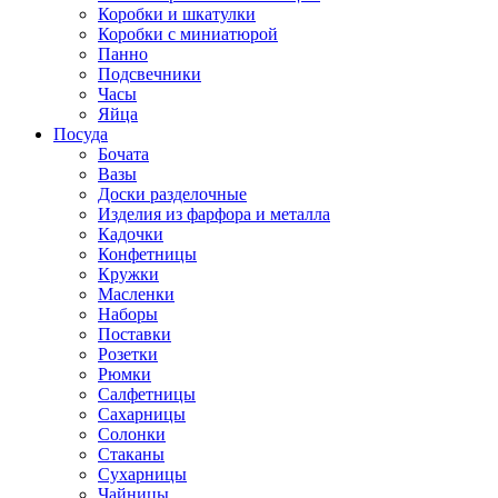
Коробки и шкатулки
Коробки с миниатюрой
Панно
Подсвечники
Часы
Яйца
Посуда
Бочата
Вазы
Доски разделочные
Изделия из фарфора и металла
Кадочки
Конфетницы
Кружки
Масленки
Наборы
Поставки
Розетки
Рюмки
Салфетницы
Сахарницы
Солонки
Стаканы
Сухарницы
Чайницы