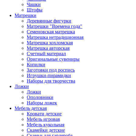
Чашки
Штофы
Матрешки
Деревянные фигурки
Матрешки "Времена года"
Семеновская матрешка
Матрешка нетрадиционная
Матрешка хохломская
Матрешка авторская
Счетный материал
Оригинальные сувениры
Копилки
Заготовки под роспись
Игрушки-пирамидки
Наборы для творчества
Ложки
Ложки
Ополовники
Наборы ложек
Мебель детская
Кровати детские
Мебель игровая
Мебель кукольная
Скамейки детские
Скамьи для гардероба