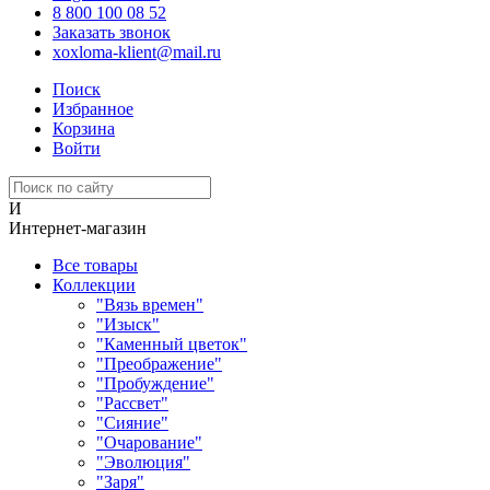
8 800 100 08 52
Заказать звонок
xoxloma-klient@mail.ru
Поиск
Избранное
Корзина
Войти
И
Интернет-магазин
Все товары
Коллекции
"Вязь времен"
"Изыск"
"Каменный цветок"
"Преображение"
"Пробуждение"
"Рассвет"
"Сияние"
"Очарование"
"Эволюция"
"Заря"