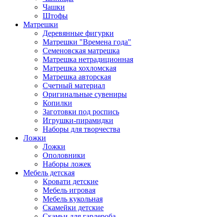
Чашки
Штофы
Матрешки
Деревянные фигурки
Матрешки "Времена года"
Семеновская матрешка
Матрешка нетрадиционная
Матрешка хохломская
Матрешка авторская
Счетный материал
Оригинальные сувениры
Копилки
Заготовки под роспись
Игрушки-пирамидки
Наборы для творчества
Ложки
Ложки
Ополовники
Наборы ложек
Мебель детская
Кровати детские
Мебель игровая
Мебель кукольная
Скамейки детские
Скамьи для гардероба