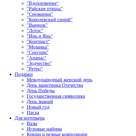
"Вдохновение"
"Райские птицы"
"Снежинки"
"Королевский синий"
"Вьюнок"
"Лотос"
"Инь и Янь"
"Контраст"
"Мозаика"
"Снегирь"
"Ананас"
"Зодчество"
"Ретро"
Подарки
Международный женский день
День защитника Отечества
День Победы
Государственная символика
День знаний
Новый год
Пасха
Для интерьера
Вазы
Игровые наборы
Ковши и резные композиции