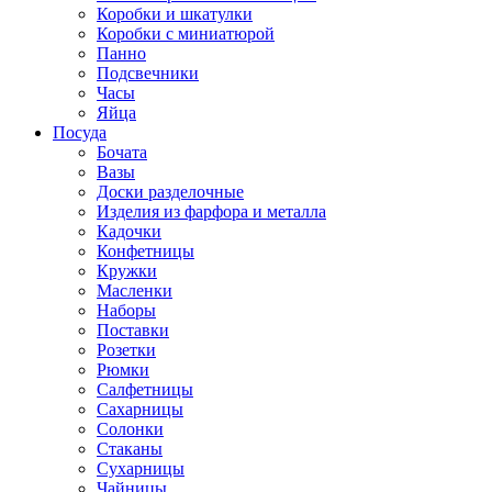
Коробки и шкатулки
Коробки с миниатюрой
Панно
Подсвечники
Часы
Яйца
Посуда
Бочата
Вазы
Доски разделочные
Изделия из фарфора и металла
Кадочки
Конфетницы
Кружки
Масленки
Наборы
Поставки
Розетки
Рюмки
Салфетницы
Сахарницы
Солонки
Стаканы
Сухарницы
Чайницы