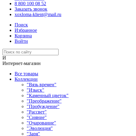
8 800 100 08 52
Заказать звонок
xoxloma-klient@mail.ru
Поиск
Избранное
Корзина
Войти
И
Интернет-магазин
Все товары
Коллекции
"Вязь времен"
"Изыск"
"Каменный цветок"
"Преображение"
"Пробуждение"
"Рассвет"
"Сияние"
"Очарование"
"Эволюция"
"Заря"