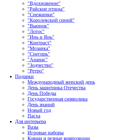
"Вдохновение"
"Райские птицы"
"Снежинки"
"Королевский синий"
"Вьюнок"
"Лотос"
"Инь и Янь"
"Контраст"
"Мозаика"
"Снегирь"
"Ананас"
"Зодчество"
"Ретро"
Подарки
Международный женский день
День защитника Отечества
День Победы
Государственная символика
День знаний
Новый год
Пасха
Для интерьера
Вазы
Игровые наборы
Ковши и резные композиции