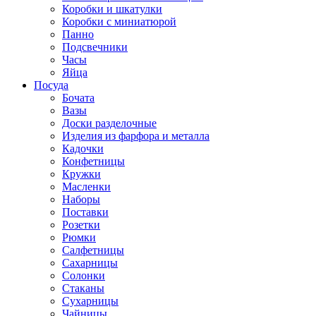
Коробки и шкатулки
Коробки с миниатюрой
Панно
Подсвечники
Часы
Яйца
Посуда
Бочата
Вазы
Доски разделочные
Изделия из фарфора и металла
Кадочки
Конфетницы
Кружки
Масленки
Наборы
Поставки
Розетки
Рюмки
Салфетницы
Сахарницы
Солонки
Стаканы
Сухарницы
Чайницы