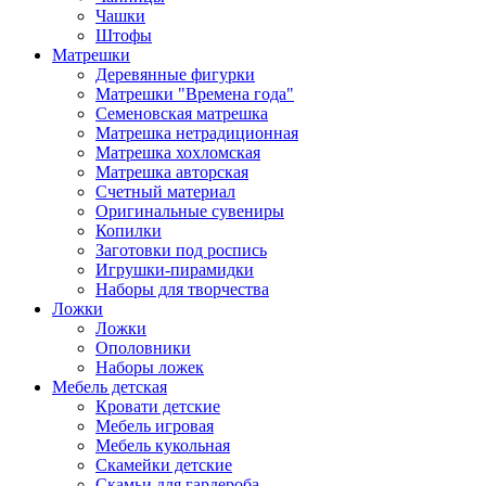
Чашки
Штофы
Матрешки
Деревянные фигурки
Матрешки "Времена года"
Семеновская матрешка
Матрешка нетрадиционная
Матрешка хохломская
Матрешка авторская
Счетный материал
Оригинальные сувениры
Копилки
Заготовки под роспись
Игрушки-пирамидки
Наборы для творчества
Ложки
Ложки
Ополовники
Наборы ложек
Мебель детская
Кровати детские
Мебель игровая
Мебель кукольная
Скамейки детские
Скамьи для гардероба