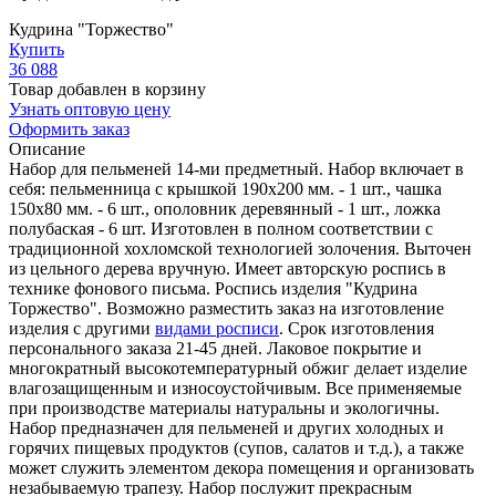
Кудрина "Торжество"
Купить
36 088
Товар добавлен в корзину
Узнать оптовую цену
Оформить заказ
Описание
Набор для пельменей 14-ми предметный. Набор включает в
себя: пельменница с крышкой 190х200 мм. - 1 шт., чашка
150х80 мм. - 6 шт., ополовник деревянный - 1 шт., ложка
полубаская - 6 шт. Изготовлен в полном соответствии с
традиционной хохломской технологией золочения. Выточен
из цельного дерева вручную. Имеет авторскую роспись в
технике фонового письма. Роспись изделия "Кудрина
Торжество". Возможно разместить заказ на изготовление
изделия с другими
видами росписи
. Срок изготовления
персонального заказа 21-45 дней. Лаковое покрытие и
многократный высокотемпературный обжиг делает изделие
влагозащищенным и износоустойчивым. Все применяемые
при производстве материалы натуральны и экологичны.
Набор предназначен для пельменей и других холодных и
горячих пищевых продуктов (супов, салатов и т.д.), а также
может служить элементом декора помещения и организовать
незабываемую трапезу. Набор послужит прекрасным