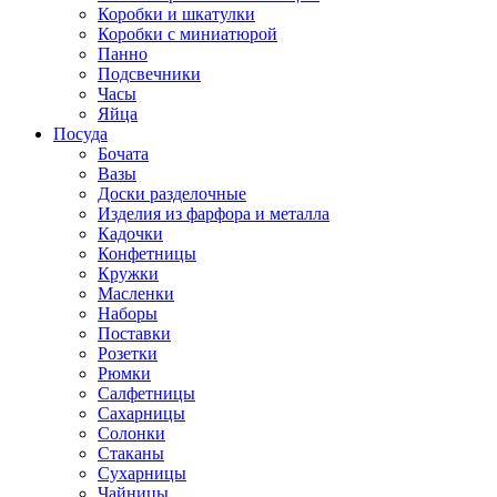
Коробки и шкатулки
Коробки с миниатюрой
Панно
Подсвечники
Часы
Яйца
Посуда
Бочата
Вазы
Доски разделочные
Изделия из фарфора и металла
Кадочки
Конфетницы
Кружки
Масленки
Наборы
Поставки
Розетки
Рюмки
Салфетницы
Сахарницы
Солонки
Стаканы
Сухарницы
Чайницы