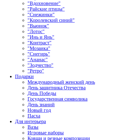
"Вдохновение"
"Райские птицы"
"Снежинки"
"Королевский синий"
"Вьюнок"
"Лотос"
"Инь и Янь"
"Контраст"
"Мозаика"
"Снегирь"
"Ананас"
"Зодчество"
"Ретро"
Подарки
Международный женский день
День защитника Отечества
День Победы
Государственная символика
День знаний
Новый год
Пасха
Для интерьера
Вазы
Игровые наборы
Ковши и резные композиции