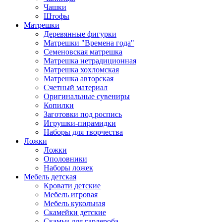
Чашки
Штофы
Матрешки
Деревянные фигурки
Матрешки "Времена года"
Семеновская матрешка
Матрешка нетрадиционная
Матрешка хохломская
Матрешка авторская
Счетный материал
Оригинальные сувениры
Копилки
Заготовки под роспись
Игрушки-пирамидки
Наборы для творчества
Ложки
Ложки
Ополовники
Наборы ложек
Мебель детская
Кровати детские
Мебель игровая
Мебель кукольная
Скамейки детские
Скамьи для гардероба