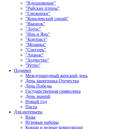
"Вдохновение"
"Райские птицы"
"Снежинки"
"Королевский синий"
"Вьюнок"
"Лотос"
"Инь и Янь"
"Контраст"
"Мозаика"
"Снегирь"
"Ананас"
"Зодчество"
"Ретро"
Подарки
Международный женский день
День защитника Отечества
День Победы
Государственная символика
День знаний
Новый год
Пасха
Для интерьера
Вазы
Игровые наборы
Ковши и резные композиции