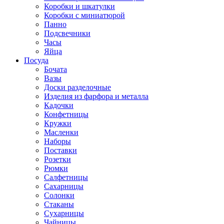
Коробки и шкатулки
Коробки с миниатюрой
Панно
Подсвечники
Часы
Яйца
Посуда
Бочата
Вазы
Доски разделочные
Изделия из фарфора и металла
Кадочки
Конфетницы
Кружки
Масленки
Наборы
Поставки
Розетки
Рюмки
Салфетницы
Сахарницы
Солонки
Стаканы
Сухарницы
Чайницы