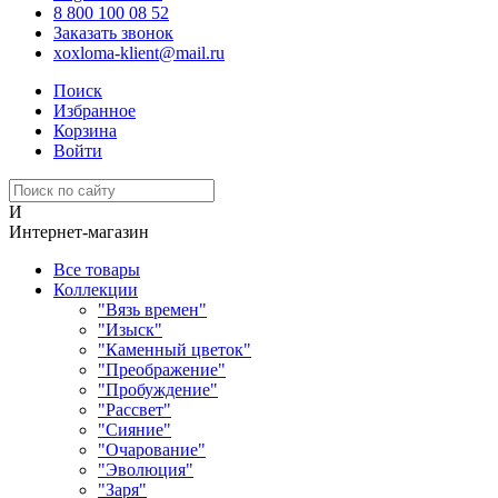
8 800 100 08 52
Заказать звонок
xoxloma-klient@mail.ru
Поиск
Избранное
Корзина
Войти
И
Интернет-магазин
Все товары
Коллекции
"Вязь времен"
"Изыск"
"Каменный цветок"
"Преображение"
"Пробуждение"
"Рассвет"
"Сияние"
"Очарование"
"Эволюция"
"Заря"