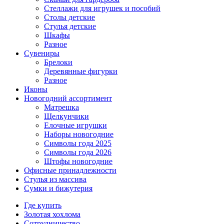
Стеллажи для игрушек и пособий
Столы детские
Стулья детские
Шкафы
Разное
Сувениры
Брелоки
Деревянные фигурки
Разное
Иконы
Новогодний ассортимент
Матрешка
Щелкунчики
Елочные игрушки
Наборы новогодние
Символы года 2025
Символы года 2026
Штофы новогодние
Офисные принадлежности
Стулья из массива
Сумки и бижутерия
Где купить
Золотая хохлома
Сотрудничество