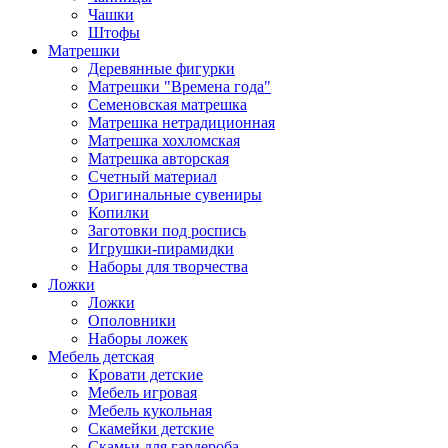
Чашки
Штофы
Матрешки
Деревянные фигурки
Матрешки "Времена года"
Семеновская матрешка
Матрешка нетрадиционная
Матрешка хохломская
Матрешка авторская
Счетный материал
Оригинальные сувениры
Копилки
Заготовки под роспись
Игрушки-пирамидки
Наборы для творчества
Ложки
Ложки
Ополовники
Наборы ложек
Мебель детская
Кровати детские
Мебель игровая
Мебель кукольная
Скамейки детские
Скамьи для гардероба