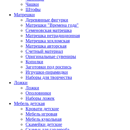
Чашки
Штофы
Матрешки
Деревянные фигурки
Матрешки "Времена года"
Семеновская матрешка
Матрешка нетрадиционная
Матрешка хохломская
Матрешка авторская
Счетный материал
Оригинальные сувениры
Копилки
Заготовки под роспись
Игрушки-пирамидки
Наборы для творчества
Ложки
Ложки
Ополовники
Наборы ложек
Мебель детская
Кровати детские
Мебель игровая
Мебель кукольная
Скамейки детские
Скамьи для гардероба