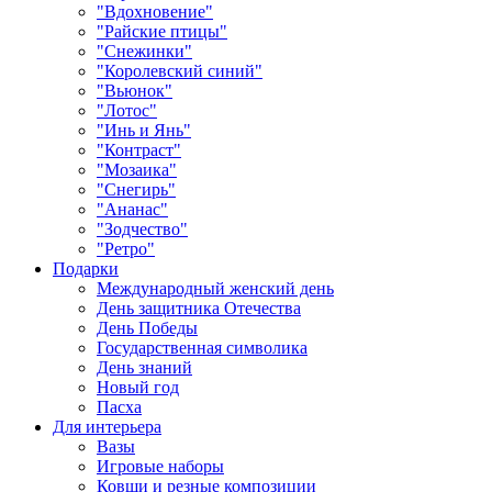
"Вдохновение"
"Райские птицы"
"Снежинки"
"Королевский синий"
"Вьюнок"
"Лотос"
"Инь и Янь"
"Контраст"
"Мозаика"
"Снегирь"
"Ананас"
"Зодчество"
"Ретро"
Подарки
Международный женский день
День защитника Отечества
День Победы
Государственная символика
День знаний
Новый год
Пасха
Для интерьера
Вазы
Игровые наборы
Ковши и резные композиции