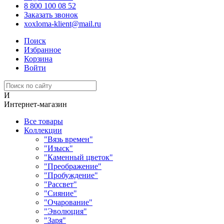
8 800 100 08 52
Заказать звонок
xoxloma-klient@mail.ru
Поиск
Избранное
Корзина
Войти
И
Интернет-магазин
Все товары
Коллекции
"Вязь времен"
"Изыск"
"Каменный цветок"
"Преображение"
"Пробуждение"
"Рассвет"
"Сияние"
"Очарование"
"Эволюция"
"Заря"