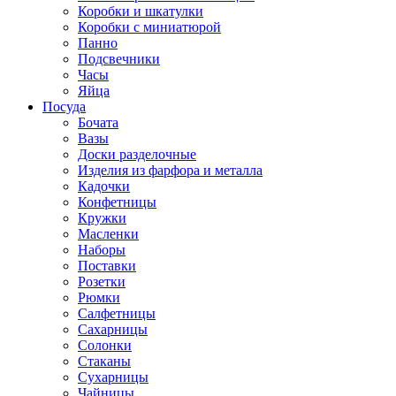
Коробки и шкатулки
Коробки с миниатюрой
Панно
Подсвечники
Часы
Яйца
Посуда
Бочата
Вазы
Доски разделочные
Изделия из фарфора и металла
Кадочки
Конфетницы
Кружки
Масленки
Наборы
Поставки
Розетки
Рюмки
Салфетницы
Сахарницы
Солонки
Стаканы
Сухарницы
Чайницы