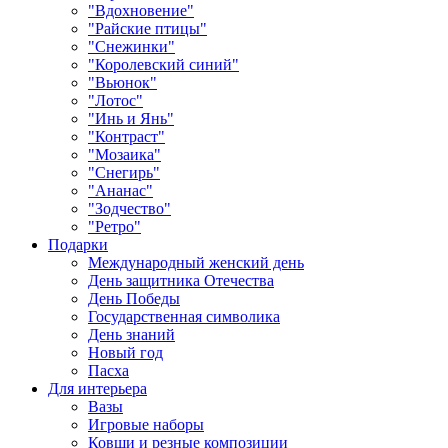
"Вдохновение"
"Райские птицы"
"Снежинки"
"Королевский синий"
"Вьюнок"
"Лотос"
"Инь и Янь"
"Контраст"
"Мозаика"
"Снегирь"
"Ананас"
"Зодчество"
"Ретро"
Подарки
Международный женский день
День защитника Отечества
День Победы
Государственная символика
День знаний
Новый год
Пасха
Для интерьера
Вазы
Игровые наборы
Ковши и резные композиции