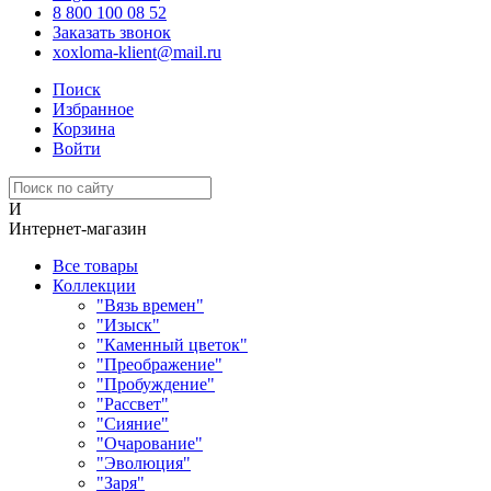
8 800 100 08 52
Заказать звонок
xoxloma-klient@mail.ru
Поиск
Избранное
Корзина
Войти
И
Интернет-магазин
Все товары
Коллекции
"Вязь времен"
"Изыск"
"Каменный цветок"
"Преображение"
"Пробуждение"
"Рассвет"
"Сияние"
"Очарование"
"Эволюция"
"Заря"