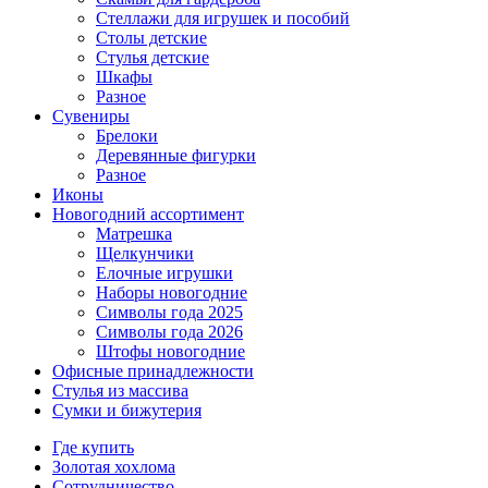
Стеллажи для игрушек и пособий
Столы детские
Стулья детские
Шкафы
Разное
Сувениры
Брелоки
Деревянные фигурки
Разное
Иконы
Новогодний ассортимент
Матрешка
Щелкунчики
Елочные игрушки
Наборы новогодние
Символы года 2025
Символы года 2026
Штофы новогодние
Офисные принадлежности
Стулья из массива
Сумки и бижутерия
Где купить
Золотая хохлома
Сотрудничество