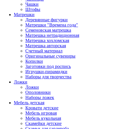
Чашки
Штофы
Матрешки
Деревянные фигурки
Матрешки "Времена года"
Семеновская матрешка
Матрешка нетрадиционная
Матрешка хохломская
Матрешка авторская
Счетный материал
Оригинальные сувениры
Копилки
Заготовки под роспись
Игрушки-пирамидки
Наборы для творчества
Ложки
Ложки
Ополовники
Наборы ложек
Мебель детская
Кровати детские
Мебель игровая
Мебель кукольная
Скамейки детские
Скамьи для гардероба