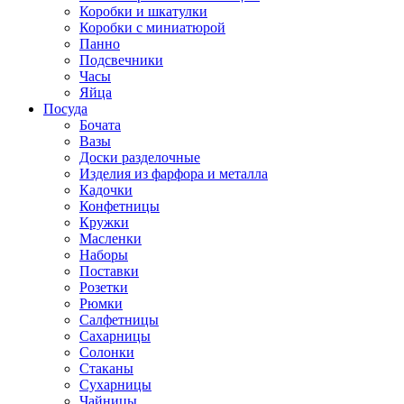
Коробки и шкатулки
Коробки с миниатюрой
Панно
Подсвечники
Часы
Яйца
Посуда
Бочата
Вазы
Доски разделочные
Изделия из фарфора и металла
Кадочки
Конфетницы
Кружки
Масленки
Наборы
Поставки
Розетки
Рюмки
Салфетницы
Сахарницы
Солонки
Стаканы
Сухарницы
Чайницы