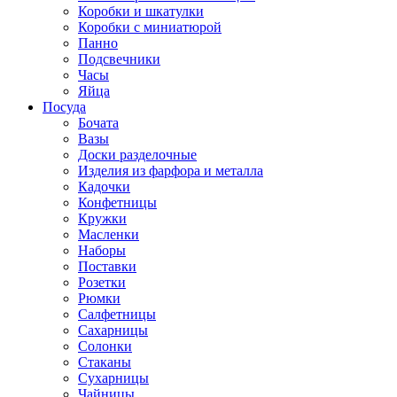
Коробки и шкатулки
Коробки с миниатюрой
Панно
Подсвечники
Часы
Яйца
Посуда
Бочата
Вазы
Доски разделочные
Изделия из фарфора и металла
Кадочки
Конфетницы
Кружки
Масленки
Наборы
Поставки
Розетки
Рюмки
Салфетницы
Сахарницы
Солонки
Стаканы
Сухарницы
Чайницы