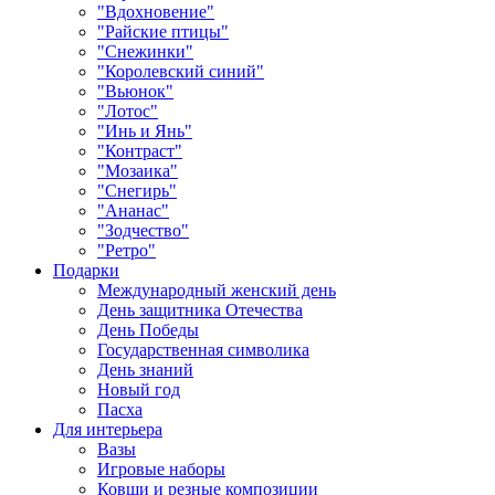
"Вдохновение"
"Райские птицы"
"Снежинки"
"Королевский синий"
"Вьюнок"
"Лотос"
"Инь и Янь"
"Контраст"
"Мозаика"
"Снегирь"
"Ананас"
"Зодчество"
"Ретро"
Подарки
Международный женский день
День защитника Отечества
День Победы
Государственная символика
День знаний
Новый год
Пасха
Для интерьера
Вазы
Игровые наборы
Ковши и резные композиции