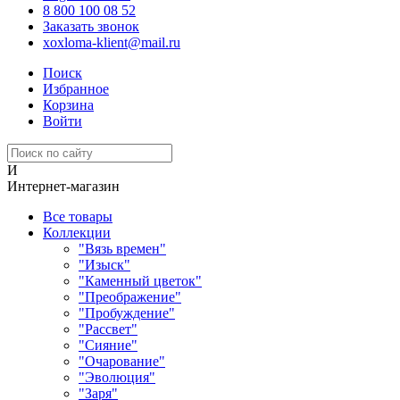
8 800 100 08 52
Заказать звонок
xoxloma-klient@mail.ru
Поиск
Избранное
Корзина
Войти
И
Интернет-магазин
Все товары
Коллекции
"Вязь времен"
"Изыск"
"Каменный цветок"
"Преображение"
"Пробуждение"
"Рассвет"
"Сияние"
"Очарование"
"Эволюция"
"Заря"