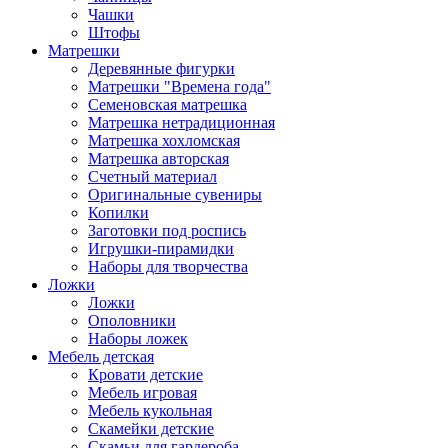
Чашки
Штофы
Матрешки
Деревянные фигурки
Матрешки "Времена года"
Семеновская матрешка
Матрешка нетрадиционная
Матрешка хохломская
Матрешка авторская
Счетный материал
Оригинальные сувениры
Копилки
Заготовки под роспись
Игрушки-пирамидки
Наборы для творчества
Ложки
Ложки
Ополовники
Наборы ложек
Мебель детская
Кровати детские
Мебель игровая
Мебель кукольная
Скамейки детские
Скамьи для гардероба