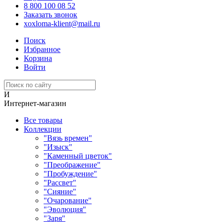
8 800 100 08 52
Заказать звонок
xoxloma-klient@mail.ru
Поиск
Избранное
Корзина
Войти
И
Интернет-магазин
Все товары
Коллекции
"Вязь времен"
"Изыск"
"Каменный цветок"
"Преображение"
"Пробуждение"
"Рассвет"
"Сияние"
"Очарование"
"Эволюция"
"Заря"