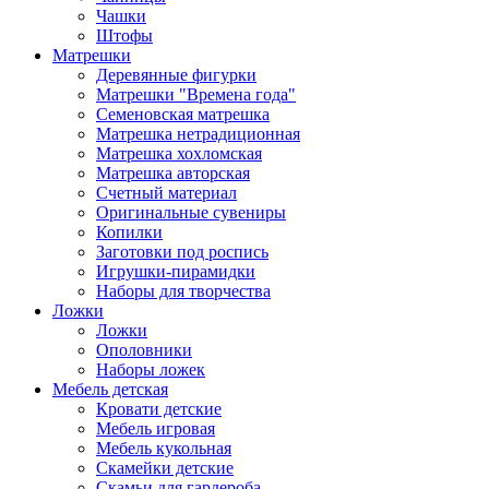
Чашки
Штофы
Матрешки
Деревянные фигурки
Матрешки "Времена года"
Семеновская матрешка
Матрешка нетрадиционная
Матрешка хохломская
Матрешка авторская
Счетный материал
Оригинальные сувениры
Копилки
Заготовки под роспись
Игрушки-пирамидки
Наборы для творчества
Ложки
Ложки
Ополовники
Наборы ложек
Мебель детская
Кровати детские
Мебель игровая
Мебель кукольная
Скамейки детские
Скамьи для гардероба