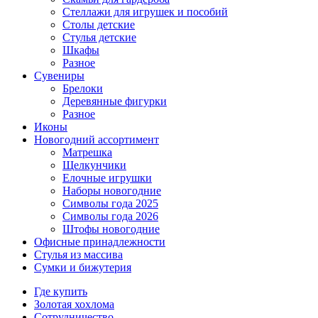
Стеллажи для игрушек и пособий
Столы детские
Стулья детские
Шкафы
Разное
Сувениры
Брелоки
Деревянные фигурки
Разное
Иконы
Новогодний ассортимент
Матрешка
Щелкунчики
Елочные игрушки
Наборы новогодние
Символы года 2025
Символы года 2026
Штофы новогодние
Офисные принадлежности
Стулья из массива
Сумки и бижутерия
Где купить
Золотая хохлома
Сотрудничество