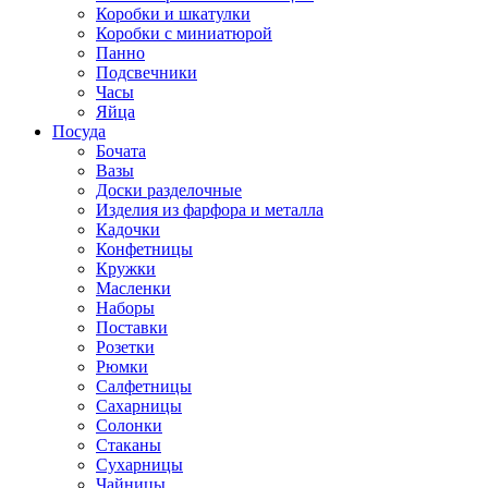
Коробки и шкатулки
Коробки с миниатюрой
Панно
Подсвечники
Часы
Яйца
Посуда
Бочата
Вазы
Доски разделочные
Изделия из фарфора и металла
Кадочки
Конфетницы
Кружки
Масленки
Наборы
Поставки
Розетки
Рюмки
Салфетницы
Сахарницы
Солонки
Стаканы
Сухарницы
Чайницы