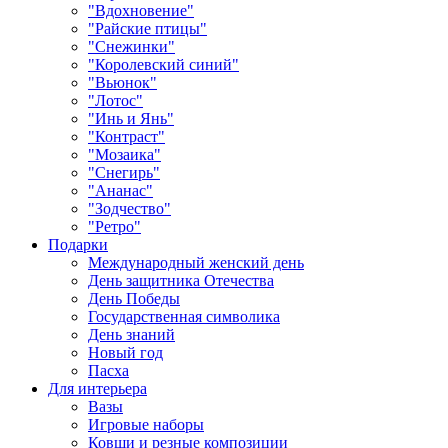
"Вдохновение"
"Райские птицы"
"Снежинки"
"Королевский синий"
"Вьюнок"
"Лотос"
"Инь и Янь"
"Контраст"
"Мозаика"
"Снегирь"
"Ананас"
"Зодчество"
"Ретро"
Подарки
Международный женский день
День защитника Отечества
День Победы
Государственная символика
День знаний
Новый год
Пасха
Для интерьера
Вазы
Игровые наборы
Ковши и резные композиции