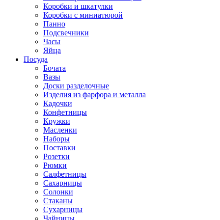
Коробки и шкатулки
Коробки с миниатюрой
Панно
Подсвечники
Часы
Яйца
Посуда
Бочата
Вазы
Доски разделочные
Изделия из фарфора и металла
Кадочки
Конфетницы
Кружки
Масленки
Наборы
Поставки
Розетки
Рюмки
Салфетницы
Сахарницы
Солонки
Стаканы
Сухарницы
Чайницы