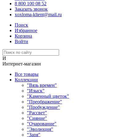
8 800 100 08 52
Заказать звонок
xoxloma-klient@mail.ru
Поиск
Избранное
Корзина
Войти
И
Интернет-магазин
Все товары
Коллекции
"Вязь времен"
"Изыск"
"Каменный цветок"
"Преображение"
"Пробуждение"
"Рассвет"
"Сияние"
"Очарование"
"Эволюция"
"Заря"