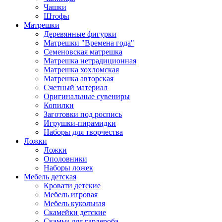
Чашки
Штофы
Матрешки
Деревянные фигурки
Матрешки "Времена года"
Семеновская матрешка
Матрешка нетрадиционная
Матрешка хохломская
Матрешка авторская
Счетный материал
Оригинальные сувениры
Копилки
Заготовки под роспись
Игрушки-пирамидки
Наборы для творчества
Ложки
Ложки
Ополовники
Наборы ложек
Мебель детская
Кровати детские
Мебель игровая
Мебель кукольная
Скамейки детские
Скамьи для гардероба