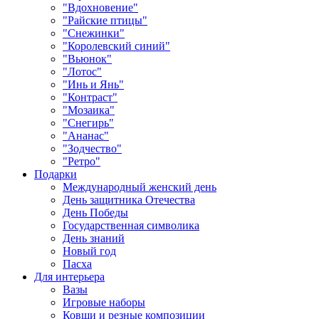
"Вдохновение"
"Райские птицы"
"Снежинки"
"Королевский синий"
"Вьюнок"
"Лотос"
"Инь и Янь"
"Контраст"
"Мозаика"
"Снегирь"
"Ананас"
"Зодчество"
"Ретро"
Подарки
Международный женский день
День защитника Отечества
День Победы
Государственная символика
День знаний
Новый год
Пасха
Для интерьера
Вазы
Игровые наборы
Ковши и резные композиции