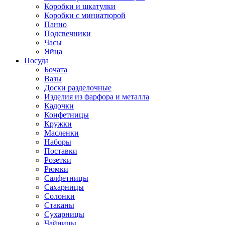
Коробки и шкатулки
Коробки с миниатюрой
Панно
Подсвечники
Часы
Яйца
Посуда
Бочата
Вазы
Доски разделочные
Изделия из фарфора и металла
Кадочки
Конфетницы
Кружки
Масленки
Наборы
Поставки
Розетки
Рюмки
Салфетницы
Сахарницы
Солонки
Стаканы
Сухарницы
Чайницы