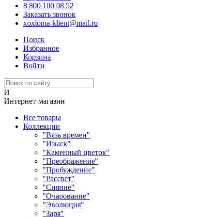
8 800 100 08 52
Заказать звонок
xoxloma-klient@mail.ru
Поиск
Избранное
Корзина
Войти
И
Интернет-магазин
Все товары
Коллекции
"Вязь времен"
"Изыск"
"Каменный цветок"
"Преображение"
"Пробуждение"
"Рассвет"
"Сияние"
"Очарование"
"Эволюция"
"Заря"