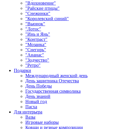
"Вдохновение"
"Райские птицы"
"Снежинки"
"Королевский синий"
"Вьюнок"
"Лотос"
"Инь и Янь"
"Контраст"
"Мозаика"
"Снегирь"
"Ананас"
"Зодчество"
"Ретро"
Подарки
Международный женский день
День защитника Отечества
День Победы
Государственная символика
День знаний
Новый год
Пасха
Для интерьера
Вазы
Игровые наборы
Ковши и резные композиции