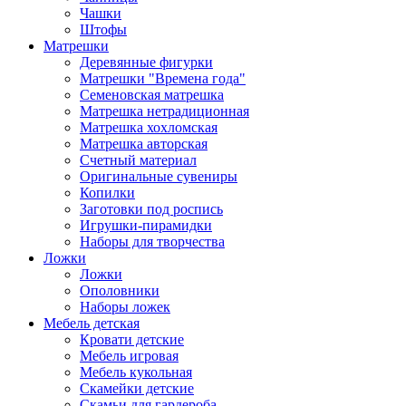
Чашки
Штофы
Матрешки
Деревянные фигурки
Матрешки "Времена года"
Семеновская матрешка
Матрешка нетрадиционная
Матрешка хохломская
Матрешка авторская
Счетный материал
Оригинальные сувениры
Копилки
Заготовки под роспись
Игрушки-пирамидки
Наборы для творчества
Ложки
Ложки
Ополовники
Наборы ложек
Мебель детская
Кровати детские
Мебель игровая
Мебель кукольная
Скамейки детские
Скамьи для гардероба