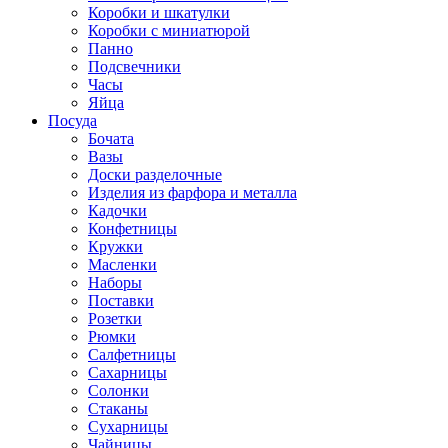
Коробки и шкатулки
Коробки с миниатюрой
Панно
Подсвечники
Часы
Яйца
Посуда
Бочата
Вазы
Доски разделочные
Изделия из фарфора и металла
Кадочки
Конфетницы
Кружки
Масленки
Наборы
Поставки
Розетки
Рюмки
Салфетницы
Сахарницы
Солонки
Стаканы
Сухарницы
Чайницы