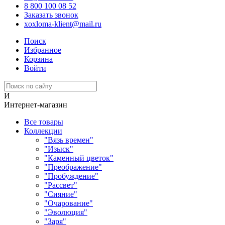
8 800 100 08 52
Заказать звонок
xoxloma-klient@mail.ru
Поиск
Избранное
Корзина
Войти
И
Интернет-магазин
Все товары
Коллекции
"Вязь времен"
"Изыск"
"Каменный цветок"
"Преображение"
"Пробуждение"
"Рассвет"
"Сияние"
"Очарование"
"Эволюция"
"Заря"