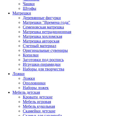
Чашки
Штофы
Матрешки
Деревянные фигурки
Матрешки "Времена года"
Семеновская матрешка
Матрешка нетрадиционная
Матрешка хохломская
Матрешка авторская
Счетный материал
Оригинальные сувениры
Копилки
Заготовки под роспись
Игрушки-пирамидки
Наборы для творчества
Ложки
Ложки
Ополовники
Наборы ложек
Мебель детская
Кровати детские
Мебель игровая
Мебель кукольная
Скамейки детские
Скамьи для гардероба