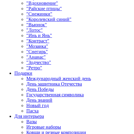
"Вдохновение"
"Райские птицы"
"Снежинки"
"Королевский синий"
"Вьюнок"
"Лотос"
"Инь и Янь"
"Контраст"
"Мозаика"
"Снегирь"
"Ананас"
"Зодчество"
"Ретро"
Подарки
Международный женский день
День защитника Отечества
День Победы
Государственная символика
День знаний
Новый год
Пасха
Для интерьера
Вазы
Игровые наборы
Ковши и резные композиции