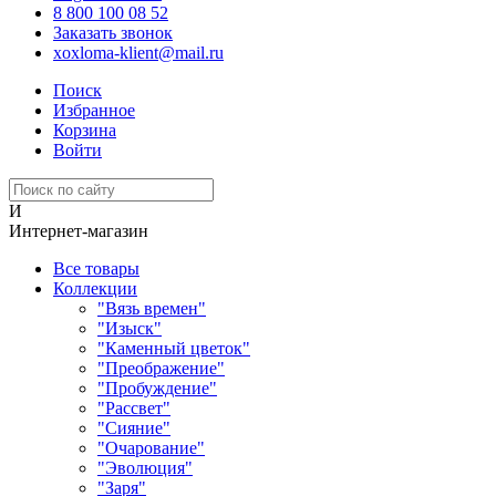
8 800 100 08 52
Заказать звонок
xoxloma-klient@mail.ru
Поиск
Избранное
Корзина
Войти
И
Интернет-магазин
Все товары
Коллекции
"Вязь времен"
"Изыск"
"Каменный цветок"
"Преображение"
"Пробуждение"
"Рассвет"
"Сияние"
"Очарование"
"Эволюция"
"Заря"