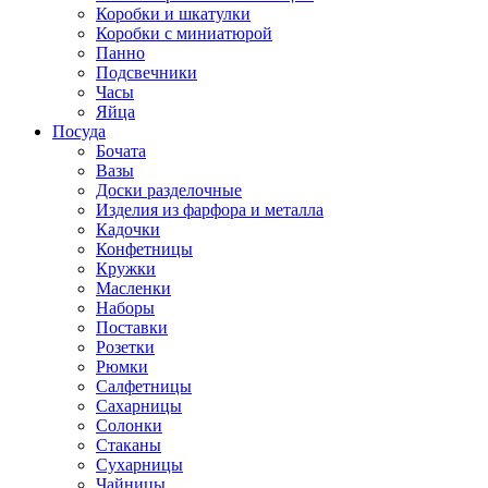
Коробки и шкатулки
Коробки с миниатюрой
Панно
Подсвечники
Часы
Яйца
Посуда
Бочата
Вазы
Доски разделочные
Изделия из фарфора и металла
Кадочки
Конфетницы
Кружки
Масленки
Наборы
Поставки
Розетки
Рюмки
Салфетницы
Сахарницы
Солонки
Стаканы
Сухарницы
Чайницы