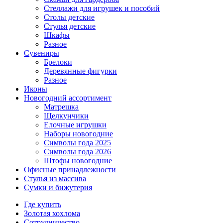
Стеллажи для игрушек и пособий
Столы детские
Стулья детские
Шкафы
Разное
Сувениры
Брелоки
Деревянные фигурки
Разное
Иконы
Новогодний ассортимент
Матрешка
Щелкунчики
Елочные игрушки
Наборы новогодние
Символы года 2025
Символы года 2026
Штофы новогодние
Офисные принадлежности
Стулья из массива
Сумки и бижутерия
Где купить
Золотая хохлома
Сотрудничество