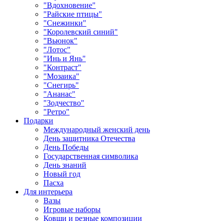
"Вдохновение"
"Райские птицы"
"Снежинки"
"Королевский синий"
"Вьюнок"
"Лотос"
"Инь и Янь"
"Контраст"
"Мозаика"
"Снегирь"
"Ананас"
"Зодчество"
"Ретро"
Подарки
Международный женский день
День защитника Отечества
День Победы
Государственная символика
День знаний
Новый год
Пасха
Для интерьера
Вазы
Игровые наборы
Ковши и резные композиции