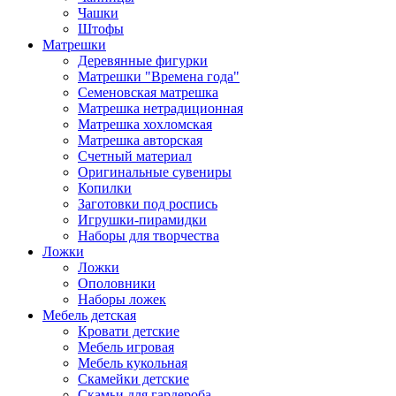
Чашки
Штофы
Матрешки
Деревянные фигурки
Матрешки "Времена года"
Семеновская матрешка
Матрешка нетрадиционная
Матрешка хохломская
Матрешка авторская
Счетный материал
Оригинальные сувениры
Копилки
Заготовки под роспись
Игрушки-пирамидки
Наборы для творчества
Ложки
Ложки
Ополовники
Наборы ложек
Мебель детская
Кровати детские
Мебель игровая
Мебель кукольная
Скамейки детские
Скамьи для гардероба