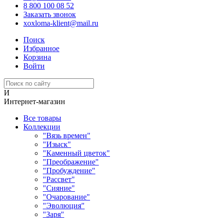
8 800 100 08 52
Заказать звонок
xoxloma-klient@mail.ru
Поиск
Избранное
Корзина
Войти
И
Интернет-магазин
Все товары
Коллекции
"Вязь времен"
"Изыск"
"Каменный цветок"
"Преображение"
"Пробуждение"
"Рассвет"
"Сияние"
"Очарование"
"Эволюция"
"Заря"