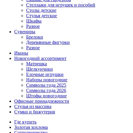
Стеллажи для игрушек и пособий
Столы детские
Стулья детские
Шкафы
Разное
Сувениры
Брелоки
Деревянные фигурки
Разное
Иконы
Новогодний ассортимент
Матрешка
Щелкунчики
Елочные игрушки
Наборы новогодние
Символы года 2025
Символы года 2026
Штофы новогодние
Офисные принадлежности
Стулья из массива
Сумки и бижутерия
Где купить
Золотая хохлома
Сотрудничество