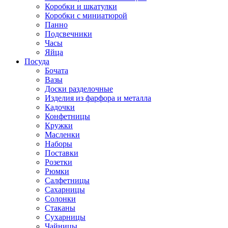
Коробки и шкатулки
Коробки с миниатюрой
Панно
Подсвечники
Часы
Яйца
Посуда
Бочата
Вазы
Доски разделочные
Изделия из фарфора и металла
Кадочки
Конфетницы
Кружки
Масленки
Наборы
Поставки
Розетки
Рюмки
Салфетницы
Сахарницы
Солонки
Стаканы
Сухарницы
Чайницы