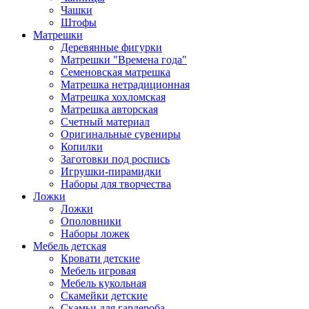
Чашки
Штофы
Матрешки
Деревянные фигурки
Матрешки "Времена года"
Семеновская матрешка
Матрешка нетрадиционная
Матрешка хохломская
Матрешка авторская
Счетный материал
Оригинальные сувениры
Копилки
Заготовки под роспись
Игрушки-пирамидки
Наборы для творчества
Ложки
Ложки
Ополовники
Наборы ложек
Мебель детская
Кровати детские
Мебель игровая
Мебель кукольная
Скамейки детские
Скамьи для гардероба