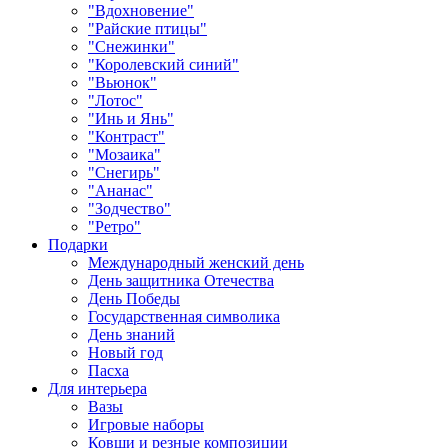
"Вдохновение"
"Райские птицы"
"Снежинки"
"Королевский синий"
"Вьюнок"
"Лотос"
"Инь и Янь"
"Контраст"
"Мозаика"
"Снегирь"
"Ананас"
"Зодчество"
"Ретро"
Подарки
Международный женский день
День защитника Отечества
День Победы
Государственная символика
День знаний
Новый год
Пасха
Для интерьера
Вазы
Игровые наборы
Ковши и резные композиции