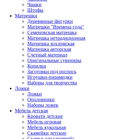
Чашки
Штофы
Матрешки
Деревянные фигурки
Матрешки "Времена года"
Семеновская матрешка
Матрешка нетрадиционная
Матрешка хохломская
Матрешка авторская
Счетный материал
Оригинальные сувениры
Копилки
Заготовки под роспись
Игрушки-пирамидки
Наборы для творчества
Ложки
Ложки
Ополовники
Наборы ложек
Мебель детская
Кровати детские
Мебель игровая
Мебель кукольная
Скамейки детские
Скамьи для гардероба