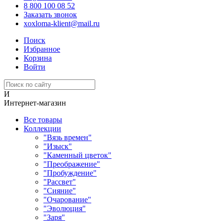
8 800 100 08 52
Заказать звонок
xoxloma-klient@mail.ru
Поиск
Избранное
Корзина
Войти
И
Интернет-магазин
Все товары
Коллекции
"Вязь времен"
"Изыск"
"Каменный цветок"
"Преображение"
"Пробуждение"
"Рассвет"
"Сияние"
"Очарование"
"Эволюция"
"Заря"