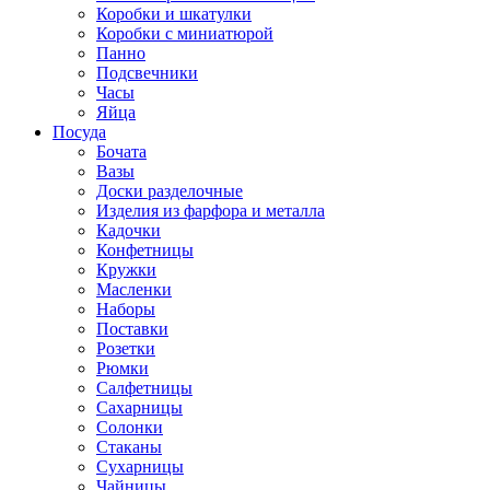
Коробки и шкатулки
Коробки с миниатюрой
Панно
Подсвечники
Часы
Яйца
Посуда
Бочата
Вазы
Доски разделочные
Изделия из фарфора и металла
Кадочки
Конфетницы
Кружки
Масленки
Наборы
Поставки
Розетки
Рюмки
Салфетницы
Сахарницы
Солонки
Стаканы
Сухарницы
Чайницы