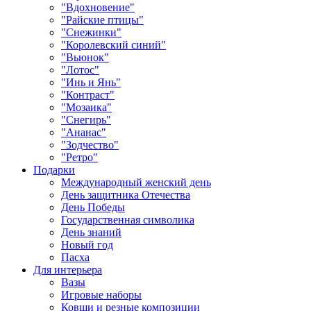
"Вдохновение"
"Райские птицы"
"Снежинки"
"Королевский синий"
"Вьюнок"
"Лотос"
"Инь и Янь"
"Контраст"
"Мозаика"
"Снегирь"
"Ананас"
"Зодчество"
"Ретро"
Подарки
Международный женский день
День защитника Отечества
День Победы
Государственная символика
День знаний
Новый год
Пасха
Для интерьера
Вазы
Игровые наборы
Ковши и резные композиции