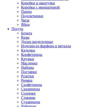
Коробки и шкатулки
Коробки с миниатюрой
Панно
Подсвечники
Часы
Яйца
Посуда
Бочата
Вазы
Доски разделочные
Изделия из фарфора и металла
Кадочки
Конфетницы
Кружки
Масленки
Наборы
Поставки
Розетки
Рюмки
Салфетницы
Сахарницы
Солонки
Стаканы
Сухарницы
Чайницы