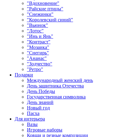
"Вдохновение"
"Райские птицы"
"Снежинки"
"Королевский синий"
"Вьюнок"
"Лотос"
"Инь и Янь"
"Контраст"
"Мозаика"
"Снегирь"
"Ананас"
"Зодчество"
"Ретро"
Подарки
Международный женский день
День защитника Отечества
День Победы
Государственная символика
День знаний
Новый год
Пасха
Для интерьера
Вазы
Игровые наборы
Ковши и резные композиции