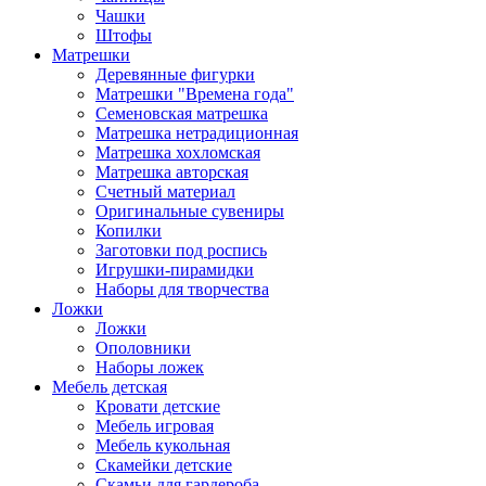
Чашки
Штофы
Матрешки
Деревянные фигурки
Матрешки "Времена года"
Семеновская матрешка
Матрешка нетрадиционная
Матрешка хохломская
Матрешка авторская
Счетный материал
Оригинальные сувениры
Копилки
Заготовки под роспись
Игрушки-пирамидки
Наборы для творчества
Ложки
Ложки
Ополовники
Наборы ложек
Мебель детская
Кровати детские
Мебель игровая
Мебель кукольная
Скамейки детские
Скамьи для гардероба