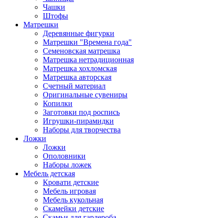
Чашки
Штофы
Матрешки
Деревянные фигурки
Матрешки "Времена года"
Семеновская матрешка
Матрешка нетрадиционная
Матрешка хохломская
Матрешка авторская
Счетный материал
Оригинальные сувениры
Копилки
Заготовки под роспись
Игрушки-пирамидки
Наборы для творчества
Ложки
Ложки
Ополовники
Наборы ложек
Мебель детская
Кровати детские
Мебель игровая
Мебель кукольная
Скамейки детские
Скамьи для гардероба