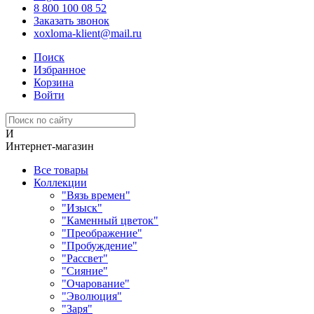
8 800 100 08 52
Заказать звонок
xoxloma-klient@mail.ru
Поиск
Избранное
Корзина
Войти
И
Интернет-магазин
Все товары
Коллекции
"Вязь времен"
"Изыск"
"Каменный цветок"
"Преображение"
"Пробуждение"
"Рассвет"
"Сияние"
"Очарование"
"Эволюция"
"Заря"