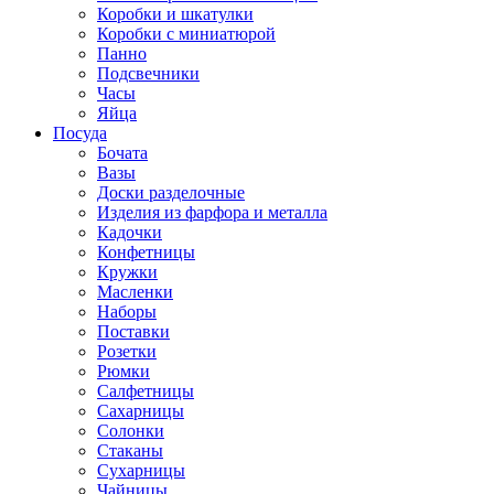
Коробки и шкатулки
Коробки с миниатюрой
Панно
Подсвечники
Часы
Яйца
Посуда
Бочата
Вазы
Доски разделочные
Изделия из фарфора и металла
Кадочки
Конфетницы
Кружки
Масленки
Наборы
Поставки
Розетки
Рюмки
Салфетницы
Сахарницы
Солонки
Стаканы
Сухарницы
Чайницы