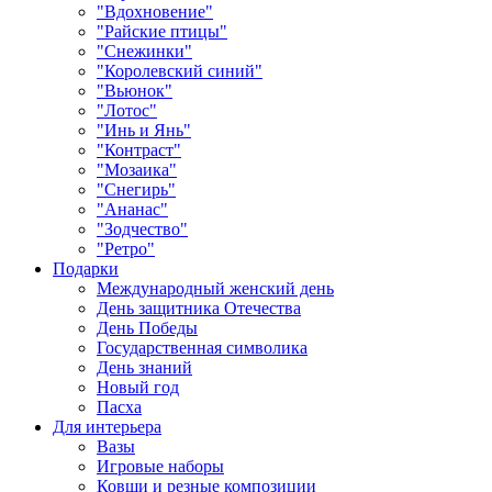
"Вдохновение"
"Райские птицы"
"Снежинки"
"Королевский синий"
"Вьюнок"
"Лотос"
"Инь и Янь"
"Контраст"
"Мозаика"
"Снегирь"
"Ананас"
"Зодчество"
"Ретро"
Подарки
Международный женский день
День защитника Отечества
День Победы
Государственная символика
День знаний
Новый год
Пасха
Для интерьера
Вазы
Игровые наборы
Ковши и резные композиции