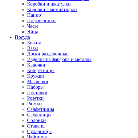
Коробки и шкатулки
Коробки с миниатюрой
Панно
Подсвечники
Часы
Яйца
Посуда
Бочата
Вазы
Доски разделочные
Изделия из фарфора и металла
Кадочки
Конфетницы
Кружки
Масленки
Наборы
Поставки
Розетки
Рюмки
Салфетницы
Сахарницы
Солонки
Стаканы
Сухарницы
Чайницы