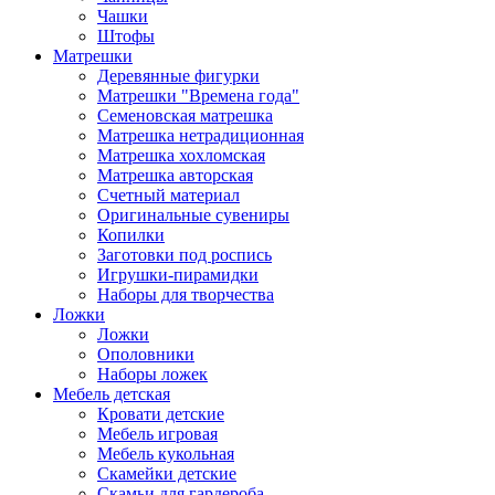
Чашки
Штофы
Матрешки
Деревянные фигурки
Матрешки "Времена года"
Семеновская матрешка
Матрешка нетрадиционная
Матрешка хохломская
Матрешка авторская
Счетный материал
Оригинальные сувениры
Копилки
Заготовки под роспись
Игрушки-пирамидки
Наборы для творчества
Ложки
Ложки
Ополовники
Наборы ложек
Мебель детская
Кровати детские
Мебель игровая
Мебель кукольная
Скамейки детские
Скамьи для гардероба