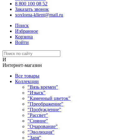
8 800 100 08 52
Заказать звонок
xoxloma-klient@mail.ru
Поиск
Избранное
Корзина
Войти
И
Интернет-магазин
Все товары
Коллекции
"Вязь времен"
"Изыск"
"Каменный цветок"
"Преображение"
"Пробуждение"
"Рассвет"
"Сияние"
"Очарование"
"Эволюция"
"Заря"