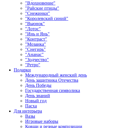
"Вдохновение"
"Райские птицы"
"Снежинки"
"Королевский синий"
"Вьюнок"
"Лотос"
"Инь и Янь"
"Контраст"
"Мозаика"
"Снегирь"
"Ананас"
"Зодчество"
"Ретро"
Подарки
Международный женский день
День защитника Отечества
День Победы
Государственная символика
День знаний
Новый год
Пасха
Для интерьера
Вазы
Игровые наборы
Ковши и резные композиции