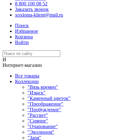
8 800 100 08 52
Заказать звонок
xoxloma-klient@mail.ru
Поиск
Избранное
Корзина
Войти
И
Интернет-магазин
Все товары
Коллекции
"Вязь времен"
"Изыск"
"Каменный цветок"
"Преображение"
"Пробуждение"
"Рассвет"
"Сияние"
"Очарование"
"Эволюция"
"Заря"