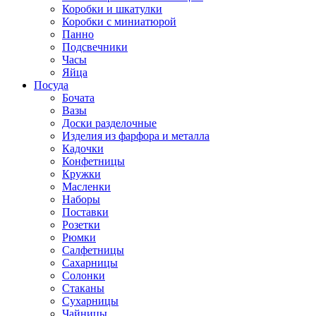
Коробки и шкатулки
Коробки с миниатюрой
Панно
Подсвечники
Часы
Яйца
Посуда
Бочата
Вазы
Доски разделочные
Изделия из фарфора и металла
Кадочки
Конфетницы
Кружки
Масленки
Наборы
Поставки
Розетки
Рюмки
Салфетницы
Сахарницы
Солонки
Стаканы
Сухарницы
Чайницы