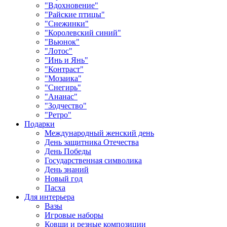
"Вдохновение"
"Райские птицы"
"Снежинки"
"Королевский синий"
"Вьюнок"
"Лотос"
"Инь и Янь"
"Контраст"
"Мозаика"
"Снегирь"
"Ананас"
"Зодчество"
"Ретро"
Подарки
Международный женский день
День защитника Отечества
День Победы
Государственная символика
День знаний
Новый год
Пасха
Для интерьера
Вазы
Игровые наборы
Ковши и резные композиции