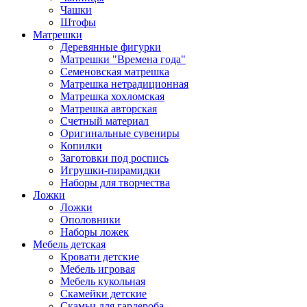
Чашки
Штофы
Матрешки
Деревянные фигурки
Матрешки "Времена года"
Семеновская матрешка
Матрешка нетрадиционная
Матрешка хохломская
Матрешка авторская
Счетный материал
Оригинальные сувениры
Копилки
Заготовки под роспись
Игрушки-пирамидки
Наборы для творчества
Ложки
Ложки
Ополовники
Наборы ложек
Мебель детская
Кровати детские
Мебель игровая
Мебель кукольная
Скамейки детские
Скамьи для гардероба