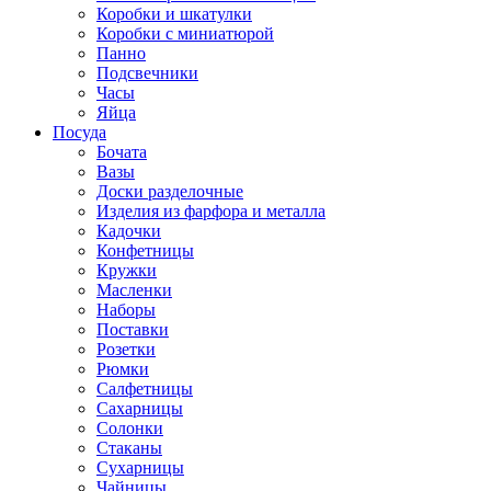
Коробки и шкатулки
Коробки с миниатюрой
Панно
Подсвечники
Часы
Яйца
Посуда
Бочата
Вазы
Доски разделочные
Изделия из фарфора и металла
Кадочки
Конфетницы
Кружки
Масленки
Наборы
Поставки
Розетки
Рюмки
Салфетницы
Сахарницы
Солонки
Стаканы
Сухарницы
Чайницы