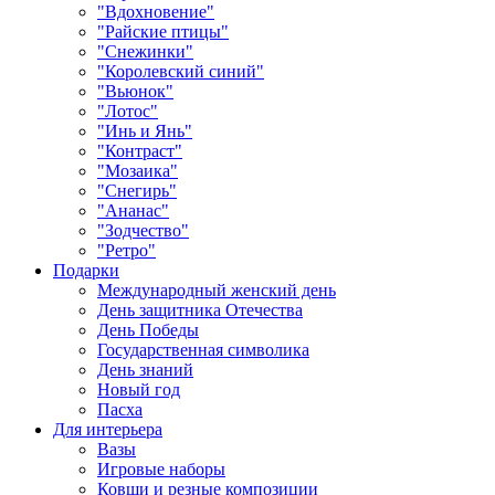
"Вдохновение"
"Райские птицы"
"Снежинки"
"Королевский синий"
"Вьюнок"
"Лотос"
"Инь и Янь"
"Контраст"
"Мозаика"
"Снегирь"
"Ананас"
"Зодчество"
"Ретро"
Подарки
Международный женский день
День защитника Отечества
День Победы
Государственная символика
День знаний
Новый год
Пасха
Для интерьера
Вазы
Игровые наборы
Ковши и резные композиции