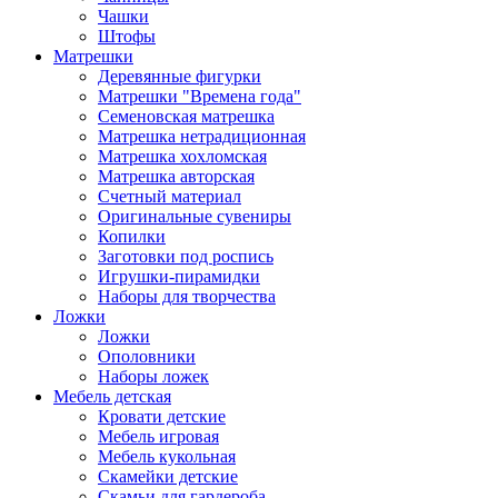
Чашки
Штофы
Матрешки
Деревянные фигурки
Матрешки "Времена года"
Семеновская матрешка
Матрешка нетрадиционная
Матрешка хохломская
Матрешка авторская
Счетный материал
Оригинальные сувениры
Копилки
Заготовки под роспись
Игрушки-пирамидки
Наборы для творчества
Ложки
Ложки
Ополовники
Наборы ложек
Мебель детская
Кровати детские
Мебель игровая
Мебель кукольная
Скамейки детские
Скамьи для гардероба