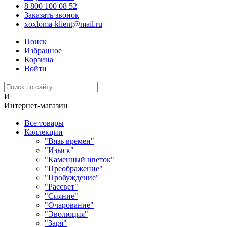
8 800 100 08 52
Заказать звонок
xoxloma-klient@mail.ru
Поиск
Избранное
Корзина
Войти
И
Интернет-магазин
Все товары
Коллекции
"Вязь времен"
"Изыск"
"Каменный цветок"
"Преображение"
"Пробуждение"
"Рассвет"
"Сияние"
"Очарование"
"Эволюция"
"Заря"