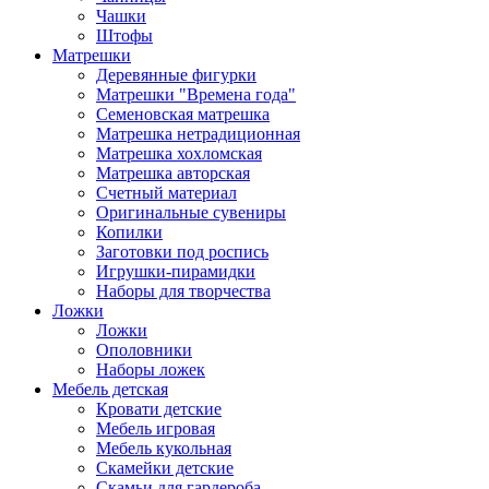
Чашки
Штофы
Матрешки
Деревянные фигурки
Матрешки "Времена года"
Семеновская матрешка
Матрешка нетрадиционная
Матрешка хохломская
Матрешка авторская
Счетный материал
Оригинальные сувениры
Копилки
Заготовки под роспись
Игрушки-пирамидки
Наборы для творчества
Ложки
Ложки
Ополовники
Наборы ложек
Мебель детская
Кровати детские
Мебель игровая
Мебель кукольная
Скамейки детские
Скамьи для гардероба