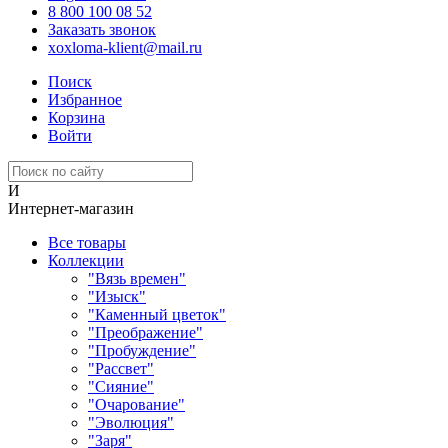
8 800 100 08 52
Заказать звонок
xoxloma-klient@mail.ru
Поиск
Избранное
Корзина
Войти
И
Интернет-магазин
Все товары
Коллекции
"Вязь времен"
"Изыск"
"Каменный цветок"
"Преображение"
"Пробуждение"
"Рассвет"
"Сияние"
"Очарование"
"Эволюция"
"Заря"