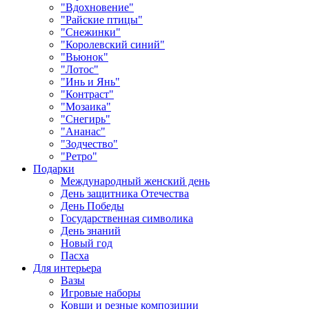
"Вдохновение"
"Райские птицы"
"Снежинки"
"Королевский синий"
"Вьюнок"
"Лотос"
"Инь и Янь"
"Контраст"
"Мозаика"
"Снегирь"
"Ананас"
"Зодчество"
"Ретро"
Подарки
Международный женский день
День защитника Отечества
День Победы
Государственная символика
День знаний
Новый год
Пасха
Для интерьера
Вазы
Игровые наборы
Ковши и резные композиции