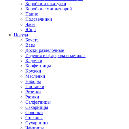
Коробки и шкатулки
Коробки с миниатюрой
Панно
Подсвечники
Часы
Яйца
Посуда
Бочата
Вазы
Доски разделочные
Изделия из фарфора и металла
Кадочки
Конфетницы
Кружки
Масленки
Наборы
Поставки
Розетки
Рюмки
Салфетницы
Сахарницы
Солонки
Стаканы
Сухарницы
Чайницы