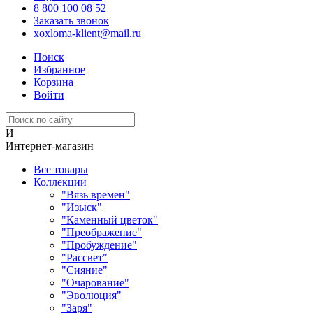
8 800 100 08 52
Заказать звонок
xoxloma-klient@mail.ru
Поиск
Избранное
Корзина
Войти
И
Интернет-магазин
Все товары
Коллекции
"Вязь времен"
"Изыск"
"Каменный цветок"
"Преображение"
"Пробуждение"
"Рассвет"
"Сияние"
"Очарование"
"Эволюция"
"Заря"