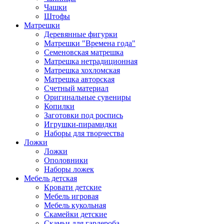
Чашки
Штофы
Матрешки
Деревянные фигурки
Матрешки "Времена года"
Семеновская матрешка
Матрешка нетрадиционная
Матрешка хохломская
Матрешка авторская
Счетный материал
Оригинальные сувениры
Копилки
Заготовки под роспись
Игрушки-пирамидки
Наборы для творчества
Ложки
Ложки
Ополовники
Наборы ложек
Мебель детская
Кровати детские
Мебель игровая
Мебель кукольная
Скамейки детские
Скамьи для гардероба