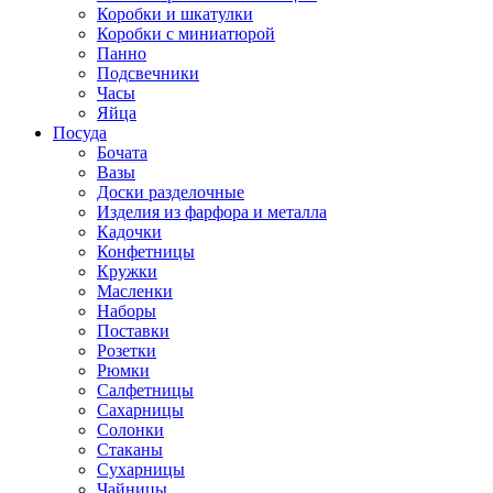
Коробки и шкатулки
Коробки с миниатюрой
Панно
Подсвечники
Часы
Яйца
Посуда
Бочата
Вазы
Доски разделочные
Изделия из фарфора и металла
Кадочки
Конфетницы
Кружки
Масленки
Наборы
Поставки
Розетки
Рюмки
Салфетницы
Сахарницы
Солонки
Стаканы
Сухарницы
Чайницы