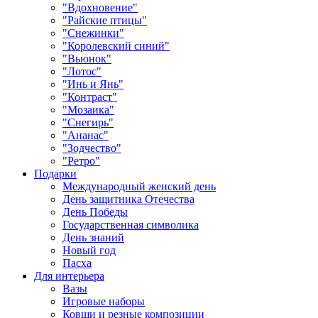
"Вдохновение"
"Райские птицы"
"Снежинки"
"Королевский синий"
"Вьюнок"
"Лотос"
"Инь и Янь"
"Контраст"
"Мозаика"
"Снегирь"
"Ананас"
"Зодчество"
"Ретро"
Подарки
Международный женский день
День защитника Отечества
День Победы
Государственная символика
День знаний
Новый год
Пасха
Для интерьера
Вазы
Игровые наборы
Ковши и резные композиции