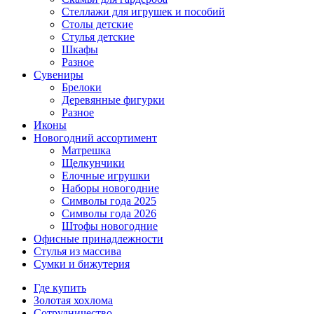
Стеллажи для игрушек и пособий
Столы детские
Стулья детские
Шкафы
Разное
Сувениры
Брелоки
Деревянные фигурки
Разное
Иконы
Новогодний ассортимент
Матрешка
Щелкунчики
Елочные игрушки
Наборы новогодние
Символы года 2025
Символы года 2026
Штофы новогодние
Офисные принадлежности
Стулья из массива
Сумки и бижутерия
Где купить
Золотая хохлома
Сотрудничество