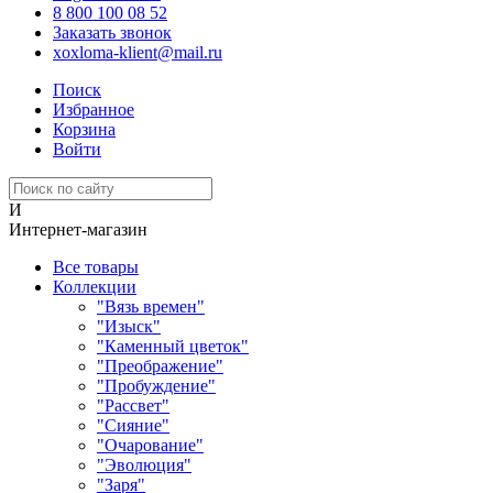
8 800 100 08 52
Заказать звонок
xoxloma-klient@mail.ru
Поиск
Избранное
Корзина
Войти
И
Интернет-магазин
Все товары
Коллекции
"Вязь времен"
"Изыск"
"Каменный цветок"
"Преображение"
"Пробуждение"
"Рассвет"
"Сияние"
"Очарование"
"Эволюция"
"Заря"