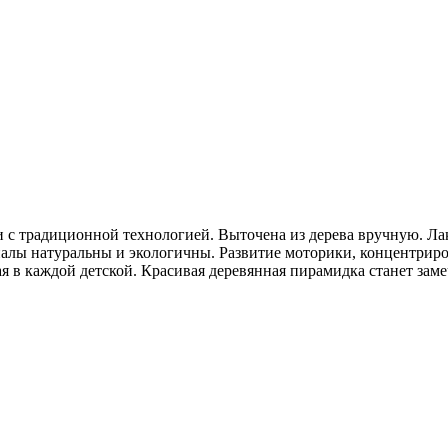
и с традиционной технологией. Выточена из дерева вручную. Л
алы натуральны и экологичны. Развитие моторики, концентриро
ая в каждой детской. Красивая деревянная пирамидка станет за