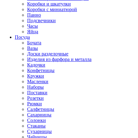
Коробки и шкатулки
Коробки с миниатюрой
Панно
Подсвечники
Часы
Яйца
Посуда
Бочата
Вазы
Доски разделочные
Изделия из фарфора и металла
Кадочки
Конфетницы
Кружки
Масленки
Наборы
Поставки
Розетки
Рюмки
Салфетницы
Сахарницы
Солонки
Стаканы
Сухарницы
Чайницы