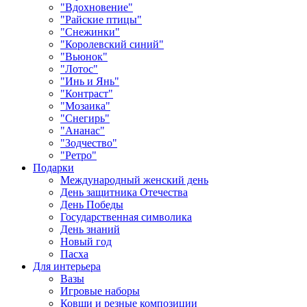
"Вдохновение"
"Райские птицы"
"Снежинки"
"Королевский синий"
"Вьюнок"
"Лотос"
"Инь и Янь"
"Контраст"
"Мозаика"
"Снегирь"
"Ананас"
"Зодчество"
"Ретро"
Подарки
Международный женский день
День защитника Отечества
День Победы
Государственная символика
День знаний
Новый год
Пасха
Для интерьера
Вазы
Игровые наборы
Ковши и резные композиции