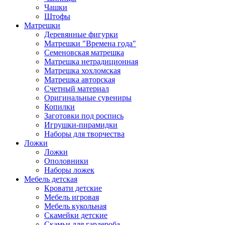
Чашки
Штофы
Матрешки
Деревянные фигурки
Матрешки "Времена года"
Семеновская матрешка
Матрешка нетрадиционная
Матрешка хохломская
Матрешка авторская
Счетный материал
Оригинальные сувениры
Копилки
Заготовки под роспись
Игрушки-пирамидки
Наборы для творчества
Ложки
Ложки
Ополовники
Наборы ложек
Мебель детская
Кровати детские
Мебель игровая
Мебель кукольная
Скамейки детские
Скамьи для гардероба