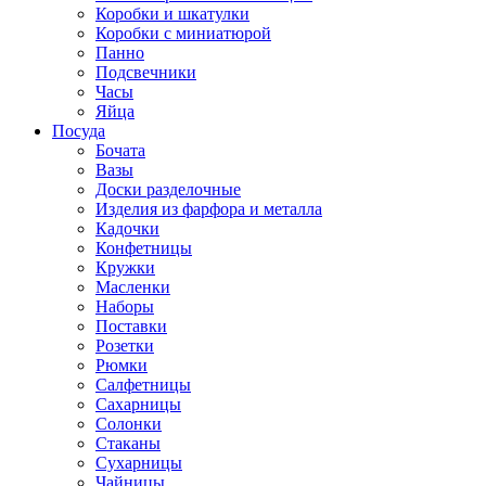
Коробки и шкатулки
Коробки с миниатюрой
Панно
Подсвечники
Часы
Яйца
Посуда
Бочата
Вазы
Доски разделочные
Изделия из фарфора и металла
Кадочки
Конфетницы
Кружки
Масленки
Наборы
Поставки
Розетки
Рюмки
Салфетницы
Сахарницы
Солонки
Стаканы
Сухарницы
Чайницы