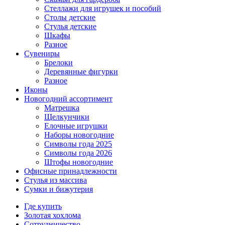
Стеллажи для игрушек и пособий
Столы детские
Стулья детские
Шкафы
Разное
Сувениры
Брелоки
Деревянные фигурки
Разное
Иконы
Новогодний ассортимент
Матрешка
Щелкунчики
Елочные игрушки
Наборы новогодние
Символы года 2025
Символы года 2026
Штофы новогодние
Офисные принадлежности
Стулья из массива
Сумки и бижутерия
Где купить
Золотая хохлома
Сотрудничество