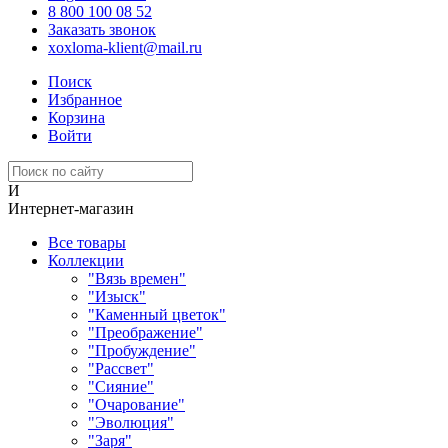
8 800 100 08 52
Заказать звонок
xoxloma-klient@mail.ru
Поиск
Избранное
Корзина
Войти
И
Интернет-магазин
Все товары
Коллекции
"Вязь времен"
"Изыск"
"Каменный цветок"
"Преображение"
"Пробуждение"
"Рассвет"
"Сияние"
"Очарование"
"Эволюция"
"Заря"