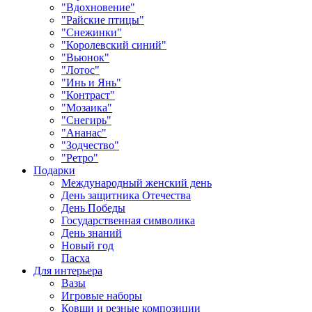
"Вдохновение"
"Райские птицы"
"Снежинки"
"Королевский синий"
"Вьюнок"
"Лотос"
"Инь и Янь"
"Контраст"
"Мозаика"
"Снегирь"
"Ананас"
"Зодчество"
"Ретро"
Подарки
Международный женский день
День защитника Отечества
День Победы
Государственная символика
День знаний
Новый год
Пасха
Для интерьера
Вазы
Игровые наборы
Ковши и резные композиции