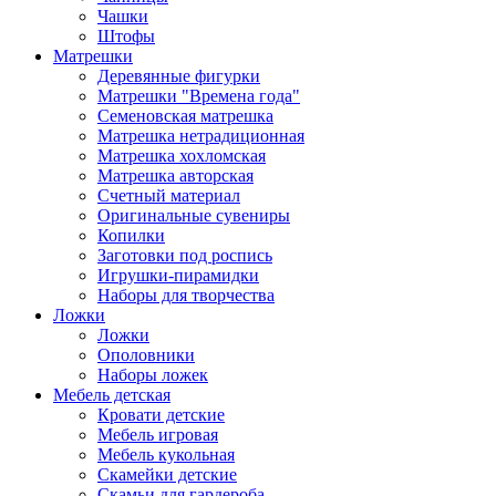
Чашки
Штофы
Матрешки
Деревянные фигурки
Матрешки "Времена года"
Семеновская матрешка
Матрешка нетрадиционная
Матрешка хохломская
Матрешка авторская
Счетный материал
Оригинальные сувениры
Копилки
Заготовки под роспись
Игрушки-пирамидки
Наборы для творчества
Ложки
Ложки
Ополовники
Наборы ложек
Мебель детская
Кровати детские
Мебель игровая
Мебель кукольная
Скамейки детские
Скамьи для гардероба