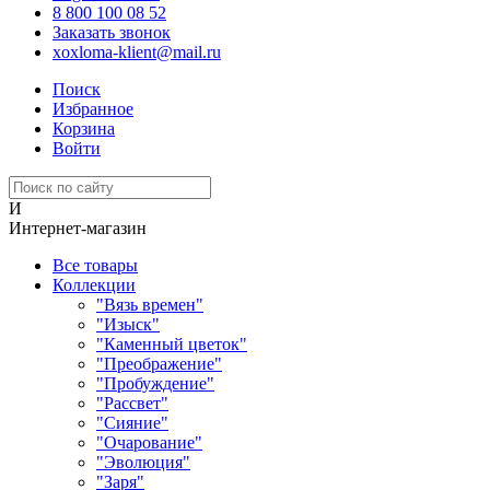
8 800 100 08 52
Заказать звонок
xoxloma-klient@mail.ru
Поиск
Избранное
Корзина
Войти
И
Интернет-магазин
Все товары
Коллекции
"Вязь времен"
"Изыск"
"Каменный цветок"
"Преображение"
"Пробуждение"
"Рассвет"
"Сияние"
"Очарование"
"Эволюция"
"Заря"