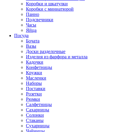
Коробки и шкатулки
Коробки с миниатюрой
Панно
Подсвечники
Часы
Яйца
Посуда
Бочата
Вазы
Доски разделочные
Изделия из фарфора и металла
Кадочки
Конфетницы
Кружки
Масленки
Наборы
Поставки
Розетки
Рюмки
Салфетницы
Сахарницы
Солонки
Стаканы
Сухарницы
Чайницы