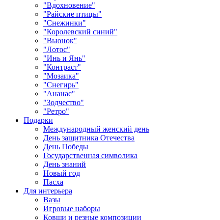
"Вдохновение"
"Райские птицы"
"Снежинки"
"Королевский синий"
"Вьюнок"
"Лотос"
"Инь и Янь"
"Контраст"
"Мозаика"
"Снегирь"
"Ананас"
"Зодчество"
"Ретро"
Подарки
Международный женский день
День защитника Отечества
День Победы
Государственная символика
День знаний
Новый год
Пасха
Для интерьера
Вазы
Игровые наборы
Ковши и резные композиции