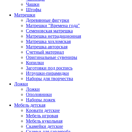
Чашки
Штофы
Матрешки
Деревянные фигурки
Матрешки "Времена года"
Семеновская матрешка
Матрешка нетрадиционная
Матрешка хохломская
Матрешка авторская
Счетный материал
Оригинальные сувениры
Копилки
Заготовки под роспись
Игрушки-пирамидки
Наборы для творчества
Ложки
Ложки
Ополовники
Наборы ложек
Мебель детская
Кровати детские
Мебель игровая
Мебель кукольная
Скамейки детские
Скамьи для гардероба