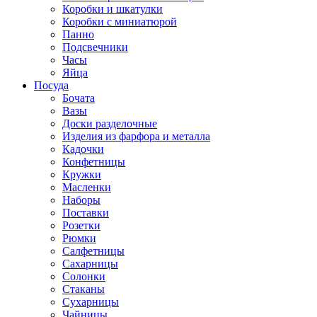
Коробки и шкатулки
Коробки с миниатюрой
Панно
Подсвечники
Часы
Яйца
Посуда
Бочата
Вазы
Доски разделочные
Изделия из фарфора и металла
Кадочки
Конфетницы
Кружки
Масленки
Наборы
Поставки
Розетки
Рюмки
Салфетницы
Сахарницы
Солонки
Стаканы
Сухарницы
Чайницы