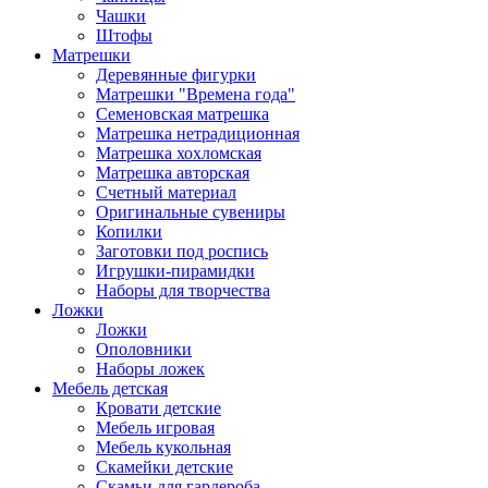
Чашки
Штофы
Матрешки
Деревянные фигурки
Матрешки "Времена года"
Семеновская матрешка
Матрешка нетрадиционная
Матрешка хохломская
Матрешка авторская
Счетный материал
Оригинальные сувениры
Копилки
Заготовки под роспись
Игрушки-пирамидки
Наборы для творчества
Ложки
Ложки
Ополовники
Наборы ложек
Мебель детская
Кровати детские
Мебель игровая
Мебель кукольная
Скамейки детские
Скамьи для гардероба