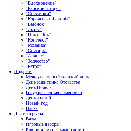
"Вдохновение"
"Райские птицы"
"Снежинки"
"Королевский синий"
"Вьюнок"
"Лотос"
"Инь и Янь"
"Контраст"
"Мозаика"
"Снегирь"
"Ананас"
"Зодчество"
"Ретро"
Подарки
Международный женский день
День защитника Отечества
День Победы
Государственная символика
День знаний
Новый год
Пасха
Для интерьера
Вазы
Игровые наборы
Ковши и резные композиции