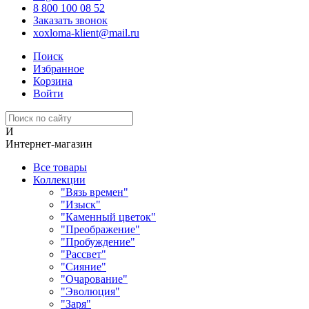
8 800 100 08 52
Заказать звонок
xoxloma-klient@mail.ru
Поиск
Избранное
Корзина
Войти
И
Интернет-магазин
Все товары
Коллекции
"Вязь времен"
"Изыск"
"Каменный цветок"
"Преображение"
"Пробуждение"
"Рассвет"
"Сияние"
"Очарование"
"Эволюция"
"Заря"