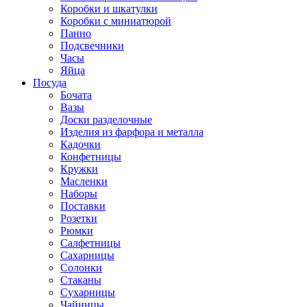
Коробки и шкатулки
Коробки с миниатюрой
Панно
Подсвечники
Часы
Яйца
Посуда
Бочата
Вазы
Доски разделочные
Изделия из фарфора и металла
Кадочки
Конфетницы
Кружки
Масленки
Наборы
Поставки
Розетки
Рюмки
Салфетницы
Сахарницы
Солонки
Стаканы
Сухарницы
Чайницы