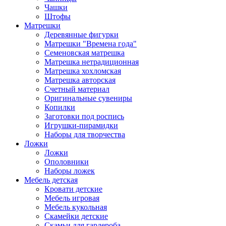
Чашки
Штофы
Матрешки
Деревянные фигурки
Матрешки "Времена года"
Семеновская матрешка
Матрешка нетрадиционная
Матрешка хохломская
Матрешка авторская
Счетный материал
Оригинальные сувениры
Копилки
Заготовки под роспись
Игрушки-пирамидки
Наборы для творчества
Ложки
Ложки
Ополовники
Наборы ложек
Мебель детская
Кровати детские
Мебель игровая
Мебель кукольная
Скамейки детские
Скамьи для гардероба