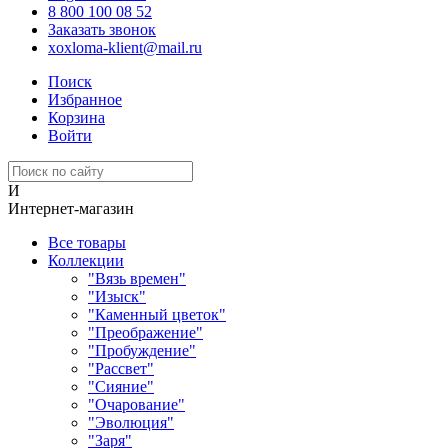
8 800 100 08 52
Заказать звонок
xoxloma-klient@mail.ru
Поиск
Избранное
Корзина
Войти
И
Интернет-магазин
Все товары
Коллекции
"Вязь времен"
"Изыск"
"Каменный цветок"
"Преображение"
"Пробуждение"
"Рассвет"
"Сияние"
"Очарование"
"Эволюция"
"Заря"