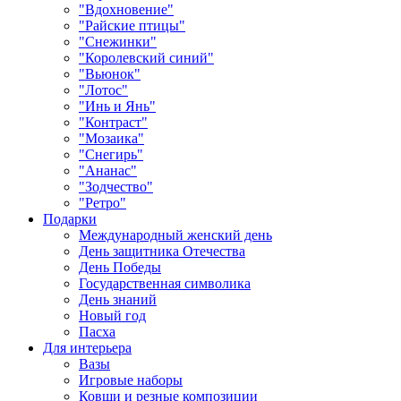
"Вдохновение"
"Райские птицы"
"Снежинки"
"Королевский синий"
"Вьюнок"
"Лотос"
"Инь и Янь"
"Контраст"
"Мозаика"
"Снегирь"
"Ананас"
"Зодчество"
"Ретро"
Подарки
Международный женский день
День защитника Отечества
День Победы
Государственная символика
День знаний
Новый год
Пасха
Для интерьера
Вазы
Игровые наборы
Ковши и резные композиции