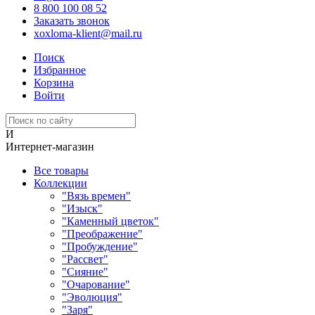
8 800 100 08 52
Заказать звонок
xoxloma-klient@mail.ru
Поиск
Избранное
Корзина
Войти
И
Интернет-магазин
Все товары
Коллекции
"Вязь времен"
"Изыск"
"Каменный цветок"
"Преображение"
"Пробуждение"
"Рассвет"
"Сияние"
"Очарование"
"Эволюция"
"Заря"