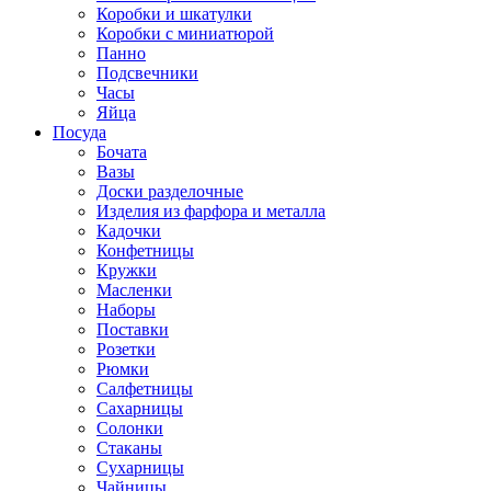
Коробки и шкатулки
Коробки с миниатюрой
Панно
Подсвечники
Часы
Яйца
Посуда
Бочата
Вазы
Доски разделочные
Изделия из фарфора и металла
Кадочки
Конфетницы
Кружки
Масленки
Наборы
Поставки
Розетки
Рюмки
Салфетницы
Сахарницы
Солонки
Стаканы
Сухарницы
Чайницы