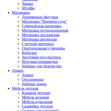
Чашки
Штофы
Матрешки
Деревянные фигурки
Матрешки "Времена года"
Семеновская матрешка
Матрешка нетрадиционная
Матрешка хохломская
Матрешка авторская
Счетный материал
Оригинальные сувениры
Копилки
Заготовки под роспись
Игрушки-пирамидки
Наборы для творчества
Ложки
Ложки
Ополовники
Наборы ложек
Мебель детская
Кровати детские
Мебель игровая
Мебель кукольная
Скамейки детские
Скамьи для гардероба