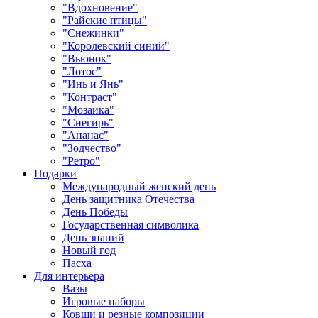
"Вдохновение"
"Райские птицы"
"Снежинки"
"Королевский синий"
"Вьюнок"
"Лотос"
"Инь и Янь"
"Контраст"
"Мозаика"
"Снегирь"
"Ананас"
"Зодчество"
"Ретро"
Подарки
Международный женский день
День защитника Отечества
День Победы
Государственная символика
День знаний
Новый год
Пасха
Для интерьера
Вазы
Игровые наборы
Ковши и резные композиции