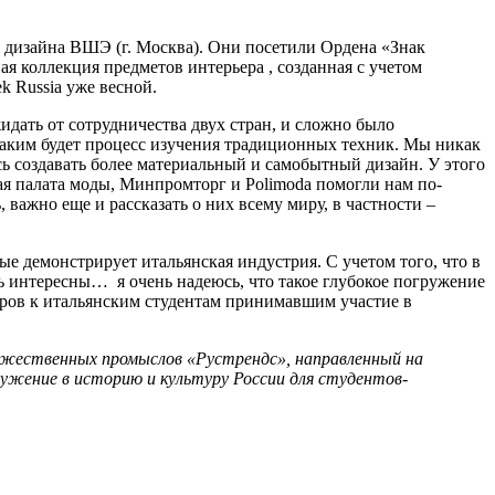
 дизайна ВШЭ (г. Москва). Они посетили Ордена «Знак
я коллекция предметов интерьера , созданная с учетом
k Russia уже весной.
жидать от сотрудничества двух стран, и сложно было
 каким будет процесс изучения традиционных техник. Мы никак
ь создавать более материальный и самобытный дизайн. У этого
ая палата моды, Минпромторг и Polimoda помогли нам по-
 важно еще и рассказать о них всему миру, в частности –
ые демонстрирует итальянская индустрия. С учетом того, что в
 интересны… я очень надеюсь, что такое глубокое погружение
уров к итальянским студентам принимавшим участие в
жественных промыслов «Рустрендс», направленный на
жение в историю и культуру России для студентов-