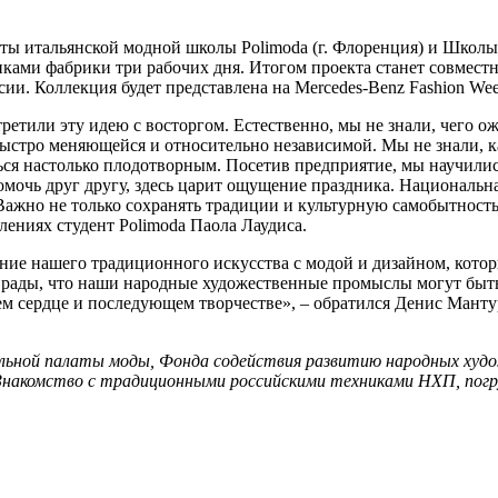
ы итальянской модной школы Polimoda (г. Флоренция) и Школы
ами фабрики три рабочих дня. Итогом проекта станет совместна
ии. Коллекция будет представлена на Mercedes-Benz Fashion Wee
ретили эту идею с восторгом. Естественно, мы не знали, чего о
ь быстро меняющейся и относительно независимой. Мы не знали,
ься настолько плодотворным. Посетив предприятие, мы научилис
омочь друг другу, здесь царит ощущение праздника. Национальн
Важно не только сохранять традиции и культурную самобытность,
лениях студент Polimoda Паола Лаудиса.
щение нашего традиционного искусства с модой и дизайном, котор
 рады, что наши народные художественные промыслы могут быть
шем сердце и последующем творчестве», – обратился Денис Мант
ьной палаты моды, Фонда содействия развитию народных худо
накомство с традиционными российскими техниками НХП, погру