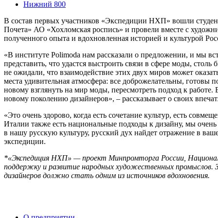
Нижний 800
В состав первых участников «Экспедиции НХП» вошли студент
Почета» АО «Хохломская роспись» и провели вместе с художник
полученного опыта и вдохновленная историей и культурой Росс
«В институте Polimoda нам рассказали о предложении, и мы вст
представить, что удастся выстроить связи в сфере моды, стол
не ожидали, что взаимодействие этих двух миров может оказат
места удивительная атмосфера: все доброжелательны, готовы п
новому взглянуть на мир моды, пересмотреть подход к работе. 
новому поколению дизайнеров», – рассказывает о своих впечат
«Это очень здорово, когда есть сочетание культур, есть совме
Италии также есть национальные подходы к дизайну, мы очень
в нашу русскую культуру, русский дух найдет отражение в ва
экспедиции.
*«Экспедиция НХП» — проект Минпромторга России, Национал
поддержку и развитие народных художественных промыслов. З
дизайнеров должно стать одним из источников вдохновения.
О предприятии