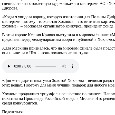
специально изготовленную художниками и мастерами АО «Хохл
Диброва.
«Когда я увидела корону, которую изготовили для Полины Дибр
мастерами, потому что Золотая Хохлома – это визитная карточ
хохломе», – рассказала организатор конкурса, президент фон
В этой короне Ксения Кривко выступила в мировом финале «M
предстала перед международным жюри и публикой в Хохломско
Алла Маркина призналась, что на мировом финале была предст
она привезла в Шэнчьжэнь хохломские шкатулки.
«Для меня дарить шкатулки Золотой Хохломы – великая радость,
этих вещах. Поэтому для меня лучший подарок для любого моег
Хохлома продолжает триумфальное шествие по планете. Напомн
показана на Променаде Российской моды в Милане. Это решен
среди конкурсантов.
Поделиться