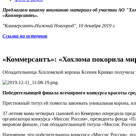
Предлагаем вашему вниманию материал об участии АО "Хох
«Коммерсантъ».
"Коммерсантъ-Нижний Новгород
", 10 декабря 2019 г.
Ссылка на источник
«Коммерсантъ»: «Хохлома покорила ми
Обладательница Хохломской короны Ксения Кривко получила т
Победительницей финала всемирного конкурса красоты сред
Престижный титул ей помогла завоевать уникальная корона, и
37-летняя мама четверых сыновей из Кемерово опередила предс
организатора конкурса «Миссис Россия», президента фонда «П
мировом финале, став обладательницей титула «Миссис Россия 
Напомним, что победительница конкурса «Миссис Россия», пол