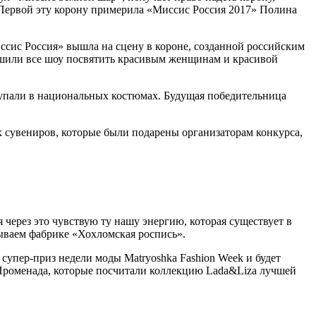
Первой эту корону примерила «Миссис Россия 2017» Полина
ссис Россия» вышла на сцену в короне, созданной российским
 решили все шоу посвятить красивым женщинам и красивой
тупали в национальных костюмах. Будущая победительница
х сувениров, которые были подарены организаторам конкурса,
 через это чувствую ту нашу энергию, которая существует в
зываем фабрике «Хохломская роспись».
упер-приз недели моды Matryoshka Fashion Week и будет
Променада, которые посчитали коллекцию Lada&Liza лучшей