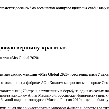
ломская роспись" во всемирном конкурсе красоты среди за
ровую вершину красоты»
итул «Mrs Global 2020».
и замужних женщин «Mrs Global 2020», состоявшемся 7 дека
зготовленная на фабрике АО «Хохломская роспись» в городе Се
тавительниц 70 стран, вступивших в борьбу за один из самых п
ланета женщин» Аллы Маркиной, российская финалистка шла к с
Земной шар» на конкурсе «Миссис Россия 2019», где она была ув
учающая право участвовать в мировом финале и бороться за тит