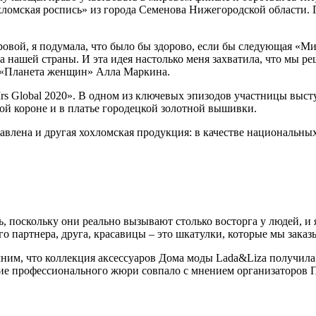
омская роспись» из города Семенова Нижегородской области. 
овой, я подумала, что было бы здорово, если бы следующая «Ми
ка нашей страны. И эта идея настолько меня захватила, что мы
да «Планета женщин» Алла Маркина.
rs Global 2020». В одном из ключевых эпизодов участницы выс
й короне и в платье городецкой золотной вышивки.
авлена и другая хохломская продукция: в качестве национальны
 поскольку они реально вызывают столько восторга у людей, и я
о партнера, друга, красавицы – это шкатулки, которые мы зака
им, что коллекция аксессуаров Дома моды Lada&Liza получила с
ие профессионального жюри совпало с мнением организаторов 