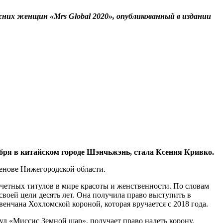
мужних женщин
«Mrs Global 2020»
, опубликованный в издании
бря в китайском городе Шэнчьжэнь, стала Ксения Кривко.
менове Нижегородской области.
очетных титулов в мире красоты и женственности. По словам
воей цели десять лет. Она получила право выступить в
енчана Хохломской короной, которая вручается с 2018 года.
ул «Миссис Земной шар», получает право надеть корону,