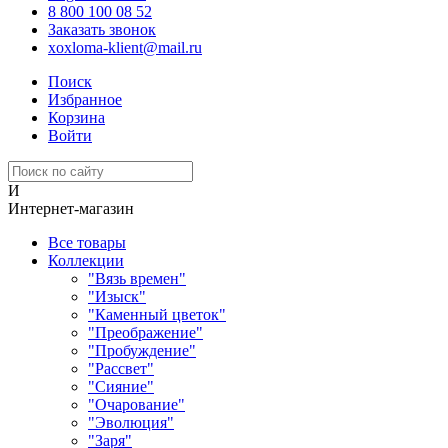
8 800 100 08 52
Заказать звонок
xoxloma-klient@mail.ru
Поиск
Избранное
Корзина
Войти
И
Интернет-магазин
Все товары
Коллекции
"Вязь времен"
"Изыск"
"Каменный цветок"
"Преображение"
"Пробуждение"
"Рассвет"
"Сияние"
"Очарование"
"Эволюция"
"Заря"