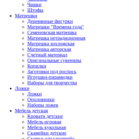
Чашки
Штофы
Матрешки
Деревянные фигурки
Матрешки "Времена года"
Семеновская матрешка
Матрешка нетрадиционная
Матрешка хохломская
Матрешка авторская
Счетный материал
Оригинальные сувениры
Копилки
Заготовки под роспись
Игрушки-пирамидки
Наборы для творчества
Ложки
Ложки
Ополовники
Наборы ложек
Мебель детская
Кровати детские
Мебель игровая
Мебель кукольная
Скамейки детские
Скамьи для гардероба