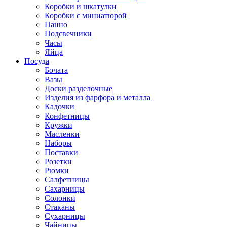
Коробки и шкатулки
Коробки с миниатюрой
Панно
Подсвечники
Часы
Яйца
Посуда
Бочата
Вазы
Доски разделочные
Изделия из фарфора и металла
Кадочки
Конфетницы
Кружки
Масленки
Наборы
Поставки
Розетки
Рюмки
Салфетницы
Сахарницы
Солонки
Стаканы
Сухарницы
Чайницы