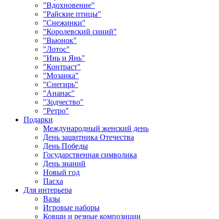
"Вдохновение"
"Райские птицы"
"Снежинки"
"Королевский синий"
"Вьюнок"
"Лотос"
"Инь и Янь"
"Контраст"
"Мозаика"
"Снегирь"
"Ананас"
"Зодчество"
"Ретро"
Подарки
Международный женский день
День защитника Отечества
День Победы
Государственная символика
День знаний
Новый год
Пасха
Для интерьера
Вазы
Игровые наборы
Ковши и резные композиции