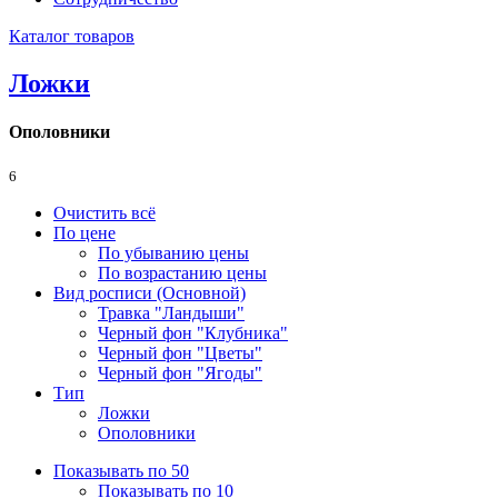
Каталог товаров
Ложки
Ополовники
6
Очистить всё
По цене
По убыванию цены
По возрастанию цены
Вид росписи (Основной)
Травка "Ландыши"
Черный фон "Клубника"
Черный фон "Цветы"
Черный фон "Ягоды"
Тип
Ложки
Ополовники
Показывать по 50
Показывать по 10