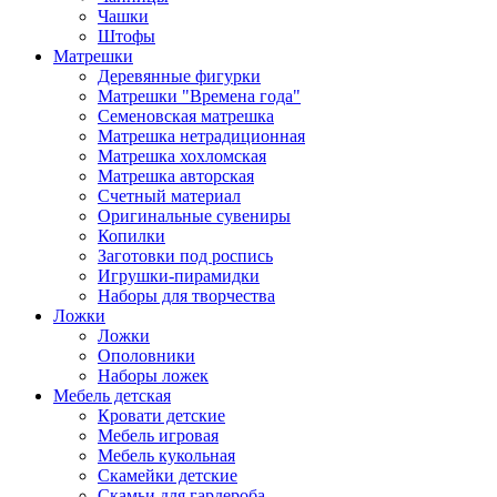
Чашки
Штофы
Матрешки
Деревянные фигурки
Матрешки "Времена года"
Семеновская матрешка
Матрешка нетрадиционная
Матрешка хохломская
Матрешка авторская
Счетный материал
Оригинальные сувениры
Копилки
Заготовки под роспись
Игрушки-пирамидки
Наборы для творчества
Ложки
Ложки
Ополовники
Наборы ложек
Мебель детская
Кровати детские
Мебель игровая
Мебель кукольная
Скамейки детские
Скамьи для гардероба