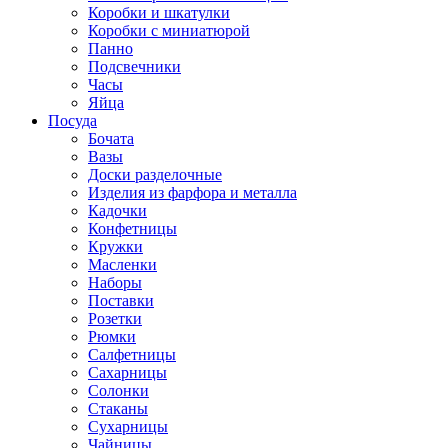
Коробки и шкатулки
Коробки с миниатюрой
Панно
Подсвечники
Часы
Яйца
Посуда
Бочата
Вазы
Доски разделочные
Изделия из фарфора и металла
Кадочки
Конфетницы
Кружки
Масленки
Наборы
Поставки
Розетки
Рюмки
Салфетницы
Сахарницы
Солонки
Стаканы
Сухарницы
Чайницы