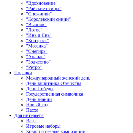
"Вдохновение"
"Райские птицы"
"Снежинки"
"Королевский синий"
"Вьюнок"
"Лотос"
"Инь и Янь"
"Контраст"
"Мозаика"
"Снегирь"
"Ананас"
"Зодчество"
"Ретро"
Подарки
Международный женский день
День защитника Отечества
День Победы
Государственная символика
День знаний
Новый год
Пасха
Для интерьера
Вазы
Игровые наборы
Ковши и резные композиции