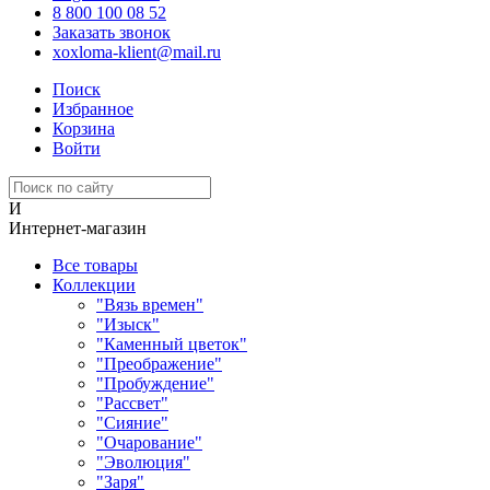
8 800 100 08 52
Заказать звонок
xoxloma-klient@mail.ru
Поиск
Избранное
Корзина
Войти
И
Интернет-магазин
Все товары
Коллекции
"Вязь времен"
"Изыск"
"Каменный цветок"
"Преображение"
"Пробуждение"
"Рассвет"
"Сияние"
"Очарование"
"Эволюция"
"Заря"