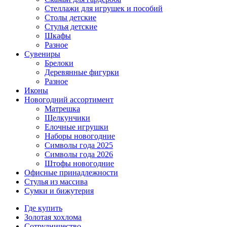
Стеллажи для игрушек и пособий
Столы детские
Стулья детские
Шкафы
Разное
Сувениры
Брелоки
Деревянные фигурки
Разное
Иконы
Новогодний ассортимент
Матрешка
Щелкунчики
Елочные игрушки
Наборы новогодние
Символы года 2025
Символы года 2026
Штофы новогодние
Офисные принадлежности
Стулья из массива
Сумки и бижутерия
Где купить
Золотая хохлома
Сотрудничество