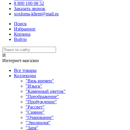
8 800 100 08 52
Заказать звонок
xoxloma-klient@mail.ru
Поиск
Избранное
Корзина
Войти
И
Интернет-магазин
Все товары
Коллекции
"Вязь времен"
"Изыск"
"Каменный цветок"
"Преображение"
"Пробуждение"
"Рассвет"
"Сияние"
"Очарование"
"Эволюция"
"Заря"