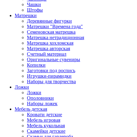
Чашки
Штофы
Матрешки
Деревянные фигурки
Матрешки "Времена года"
Семеновская матрешка
Матрешка нетрадиционная
Матрешка хохломская
Матрешка авторская
Счетный материал
Оригинальные сувениры
Копилки
Заготовки под роспись
Игрушки-пирамидки
Наборы для творчества
Ложки
Ложки
Ополовники
Наборы ложек
Мебель детская
Кровати детские
Мебель игровая
Мебель кукольная
Скамейки детские
Скамьи для гардероба