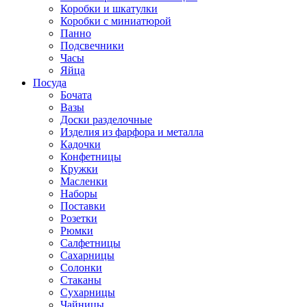
Коробки и шкатулки
Коробки с миниатюрой
Панно
Подсвечники
Часы
Яйца
Посуда
Бочата
Вазы
Доски разделочные
Изделия из фарфора и металла
Кадочки
Конфетницы
Кружки
Масленки
Наборы
Поставки
Розетки
Рюмки
Салфетницы
Сахарницы
Солонки
Стаканы
Сухарницы
Чайницы