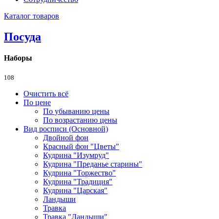
Каталог товаров
Посуда
Наборы
108
Очистить всё
По цене
По убыванию цены
По возрастанию цены
Вид росписи (Основной)
Двойной фон
Красный фон "Цветы"
Кудрина "Изумруд"
Кудрина "Преданье старины"
Кудрина "Торжество"
Кудрина "Традиция"
Кудрина "Царская"
Ландыши
Травка
Травка "Ландыши"