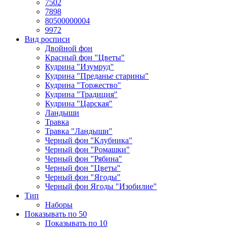
7502
7898
80500000004
9972
Вид росписи
Двойной фон
Красный фон "Цветы"
Кудрина "Изумруд"
Кудрина "Преданье старины"
Кудрина "Торжество"
Кудрина "Традиция"
Кудрина "Царская"
Ландыши
Травка
Травка "Ландыши"
Черный фон "Клубника"
Черный фон "Ромашки"
Черный фон "Рябина"
Черный фон "Цветы"
Черный фон "Ягоды"
Черный фон Ягоды "Изобилие"
Тип
Наборы
Показывать по 50
Показывать по 10