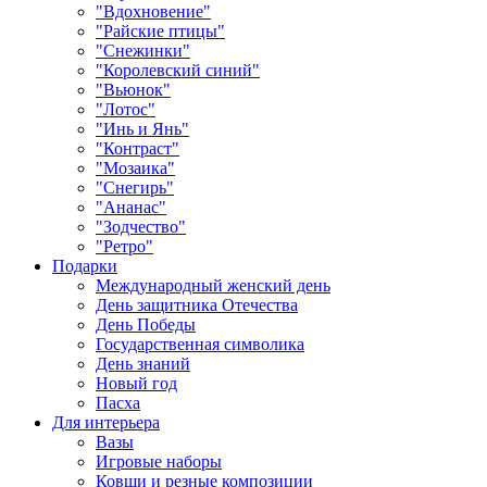
"Вдохновение"
"Райские птицы"
"Снежинки"
"Королевский синий"
"Вьюнок"
"Лотос"
"Инь и Янь"
"Контраст"
"Мозаика"
"Снегирь"
"Ананас"
"Зодчество"
"Ретро"
Подарки
Международный женский день
День защитника Отечества
День Победы
Государственная символика
День знаний
Новый год
Пасха
Для интерьера
Вазы
Игровые наборы
Ковши и резные композиции