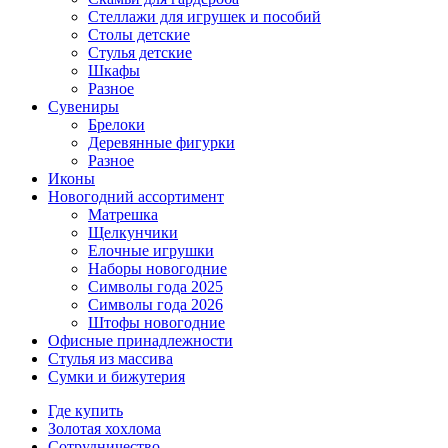
Стеллажи для игрушек и пособий
Столы детские
Стулья детские
Шкафы
Разное
Сувениры
Брелоки
Деревянные фигурки
Разное
Иконы
Новогодний ассортимент
Матрешка
Щелкунчики
Елочные игрушки
Наборы новогодние
Символы года 2025
Символы года 2026
Штофы новогодние
Офисные принадлежности
Стулья из массива
Сумки и бижутерия
Где купить
Золотая хохлома
Сотрудничество