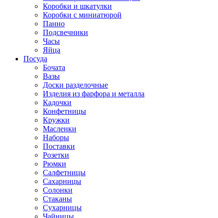
Коробки и шкатулки
Коробки с миниатюрой
Панно
Подсвечники
Часы
Яйца
Посуда
Бочата
Вазы
Доски разделочные
Изделия из фарфора и металла
Кадочки
Конфетницы
Кружки
Масленки
Наборы
Поставки
Розетки
Рюмки
Салфетницы
Сахарницы
Солонки
Стаканы
Сухарницы
Чайницы