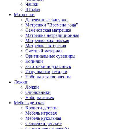
Чашки
Штофы
Матрешки
Деревянные фигурки
Матрешки "Времена года"
Семеновская матрешка
Матрешка нетрадиционная
Матрешка хохломская
Матрешка авторская
Счетный материал
Оригинальные сувениры
Копилки
Заготовки под роспись
Игрушки-пирамидки
Наборы для творчества
Ложки
Ложки
Ополовники
Наборы ложек
Мебель детская
Кровати детские
Мебель игровая
Мебель кукольная
Скамейки детские
Скамьи для гардероба