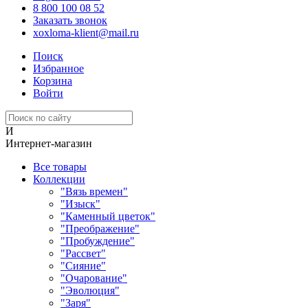
8 800 100 08 52
Заказать звонок
xoxloma-klient@mail.ru
Поиск
Избранное
Корзина
Войти
И
Интернет-магазин
Все товары
Коллекции
"Вязь времен"
"Изыск"
"Каменный цветок"
"Преображение"
"Пробуждение"
"Рассвет"
"Сияние"
"Очарование"
"Эволюция"
"Заря"