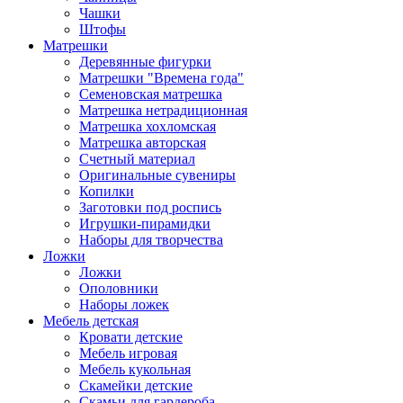
Чашки
Штофы
Матрешки
Деревянные фигурки
Матрешки "Времена года"
Семеновская матрешка
Матрешка нетрадиционная
Матрешка хохломская
Матрешка авторская
Счетный материал
Оригинальные сувениры
Копилки
Заготовки под роспись
Игрушки-пирамидки
Наборы для творчества
Ложки
Ложки
Ополовники
Наборы ложек
Мебель детская
Кровати детские
Мебель игровая
Мебель кукольная
Скамейки детские
Скамьи для гардероба