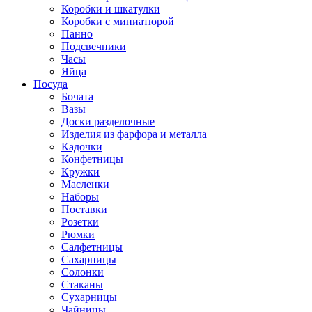
Коробки и шкатулки
Коробки с миниатюрой
Панно
Подсвечники
Часы
Яйца
Посуда
Бочата
Вазы
Доски разделочные
Изделия из фарфора и металла
Кадочки
Конфетницы
Кружки
Масленки
Наборы
Поставки
Розетки
Рюмки
Салфетницы
Сахарницы
Солонки
Стаканы
Сухарницы
Чайницы