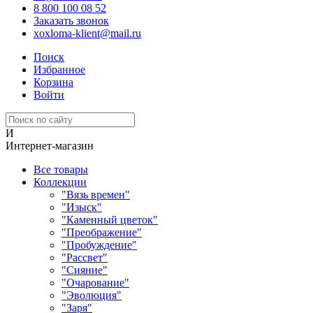
8 800 100 08 52
Заказать звонок
xoxloma-klient@mail.ru
Поиск
Избранное
Корзина
Войти
И
Интернет-магазин
Все товары
Коллекции
"Вязь времен"
"Изыск"
"Каменный цветок"
"Преображение"
"Пробуждение"
"Рассвет"
"Сияние"
"Очарование"
"Эволюция"
"Заря"