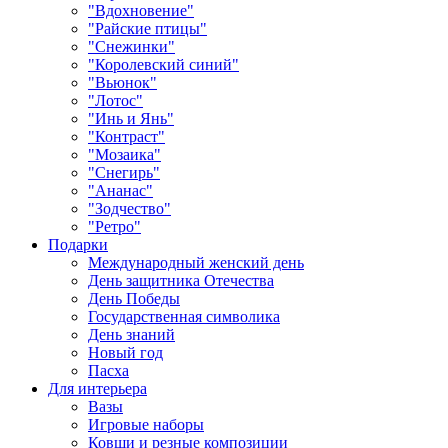
"Вдохновение"
"Райские птицы"
"Снежинки"
"Королевский синий"
"Вьюнок"
"Лотос"
"Инь и Янь"
"Контраст"
"Мозаика"
"Снегирь"
"Ананас"
"Зодчество"
"Ретро"
Подарки
Международный женский день
День защитника Отечества
День Победы
Государственная символика
День знаний
Новый год
Пасха
Для интерьера
Вазы
Игровые наборы
Ковши и резные композиции