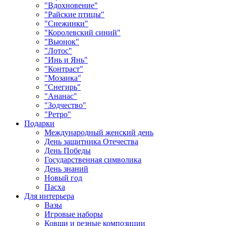
"Вдохновение"
"Райские птицы"
"Снежинки"
"Королевский синий"
"Вьюнок"
"Лотос"
"Инь и Янь"
"Контраст"
"Мозаика"
"Снегирь"
"Ананас"
"Зодчество"
"Ретро"
Подарки
Международный женский день
День защитника Отечества
День Победы
Государственная символика
День знаний
Новый год
Пасха
Для интерьера
Вазы
Игровые наборы
Ковши и резные композиции