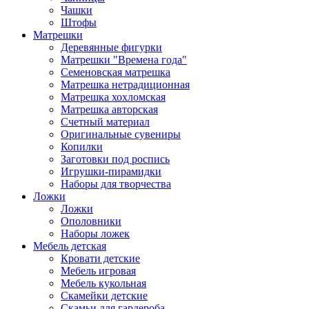
Чашки
Штофы
Матрешки
Деревянные фигурки
Матрешки "Времена года"
Семеновская матрешка
Матрешка нетрадиционная
Матрешка хохломская
Матрешка авторская
Счетный материал
Оригинальные сувениры
Копилки
Заготовки под роспись
Игрушки-пирамидки
Наборы для творчества
Ложки
Ложки
Ополовники
Наборы ложек
Мебель детская
Кровати детские
Мебель игровая
Мебель кукольная
Скамейки детские
Скамьи для гардероба