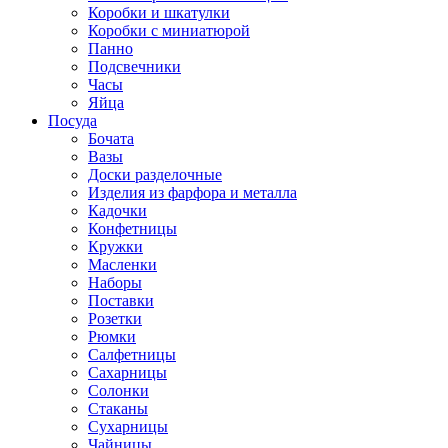
Коробки и шкатулки
Коробки с миниатюрой
Панно
Подсвечники
Часы
Яйца
Посуда
Бочата
Вазы
Доски разделочные
Изделия из фарфора и металла
Кадочки
Конфетницы
Кружки
Масленки
Наборы
Поставки
Розетки
Рюмки
Салфетницы
Сахарницы
Солонки
Стаканы
Сухарницы
Чайницы