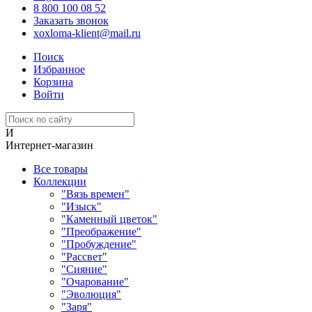
8 800 100 08 52
Заказать звонок
xoxloma-klient@mail.ru
Поиск
Избранное
Корзина
Войти
И
Интернет-магазин
Все товары
Коллекции
"Вязь времен"
"Изыск"
"Каменный цветок"
"Преображение"
"Пробуждение"
"Рассвет"
"Сияние"
"Очарование"
"Эволюция"
"Заря"