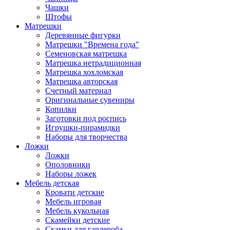
Чашки
Штофы
Матрешки
Деревянные фигурки
Матрешки "Времена года"
Семеновская матрешка
Матрешка нетрадиционная
Матрешка хохломская
Матрешка авторская
Счетный материал
Оригинальные сувениры
Копилки
Заготовки под роспись
Игрушки-пирамидки
Наборы для творчества
Ложки
Ложки
Ополовники
Наборы ложек
Мебель детская
Кровати детские
Мебель игровая
Мебель кукольная
Скамейки детские
Скамьи для гардероба