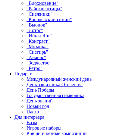
"Вдохновение"
"Райские птицы"
"Снежинки"
"Королевский синий"
"Вьюнок"
"Лотос"
"Инь и Янь"
"Контраст"
"Мозаика"
"Снегирь"
"Ананас"
"Зодчество"
"Ретро"
Подарки
Международный женский день
День защитника Отечества
День Победы
Государственная символика
День знаний
Новый год
Пасха
Для интерьера
Вазы
Игровые наборы
Ковши и резные композиции