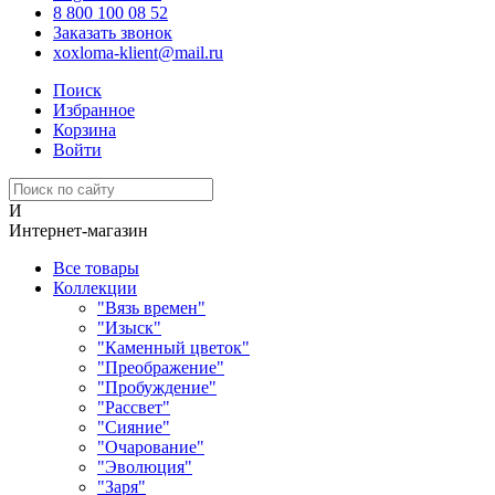
8 800 100 08 52
Заказать звонок
xoxloma-klient@mail.ru
Поиск
Избранное
Корзина
Войти
И
Интернет-магазин
Все товары
Коллекции
"Вязь времен"
"Изыск"
"Каменный цветок"
"Преображение"
"Пробуждение"
"Рассвет"
"Сияние"
"Очарование"
"Эволюция"
"Заря"