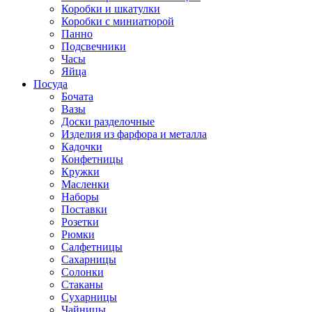
Коробки и шкатулки
Коробки с миниатюрой
Панно
Подсвечники
Часы
Яйца
Посуда
Бочата
Вазы
Доски разделочные
Изделия из фарфора и металла
Кадочки
Конфетницы
Кружки
Масленки
Наборы
Поставки
Розетки
Рюмки
Салфетницы
Сахарницы
Солонки
Стаканы
Сухарницы
Чайницы