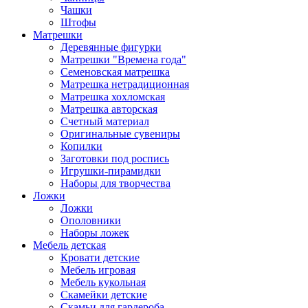
Чашки
Штофы
Матрешки
Деревянные фигурки
Матрешки "Времена года"
Семеновская матрешка
Матрешка нетрадиционная
Матрешка хохломская
Матрешка авторская
Счетный материал
Оригинальные сувениры
Копилки
Заготовки под роспись
Игрушки-пирамидки
Наборы для творчества
Ложки
Ложки
Ополовники
Наборы ложек
Мебель детская
Кровати детские
Мебель игровая
Мебель кукольная
Скамейки детские
Скамьи для гардероба