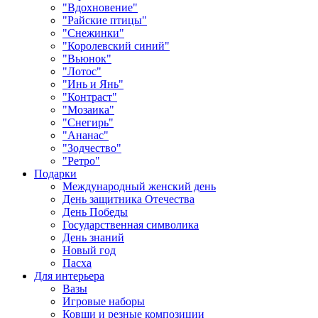
"Вдохновение"
"Райские птицы"
"Снежинки"
"Королевский синий"
"Вьюнок"
"Лотос"
"Инь и Янь"
"Контраст"
"Мозаика"
"Снегирь"
"Ананас"
"Зодчество"
"Ретро"
Подарки
Международный женский день
День защитника Отечества
День Победы
Государственная символика
День знаний
Новый год
Пасха
Для интерьера
Вазы
Игровые наборы
Ковши и резные композиции