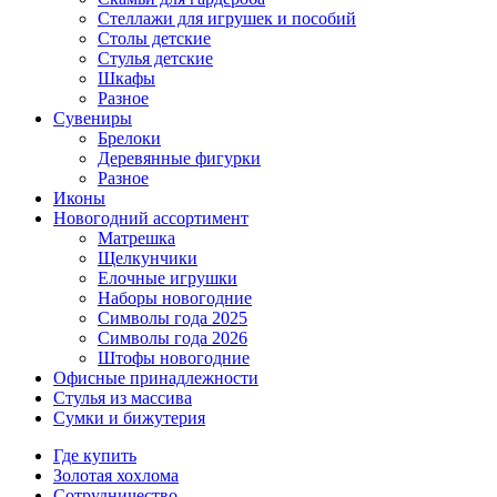
Стеллажи для игрушек и пособий
Столы детские
Стулья детские
Шкафы
Разное
Сувениры
Брелоки
Деревянные фигурки
Разное
Иконы
Новогодний ассортимент
Матрешка
Щелкунчики
Елочные игрушки
Наборы новогодние
Символы года 2025
Символы года 2026
Штофы новогодние
Офисные принадлежности
Стулья из массива
Сумки и бижутерия
Где купить
Золотая хохлома
Сотрудничество