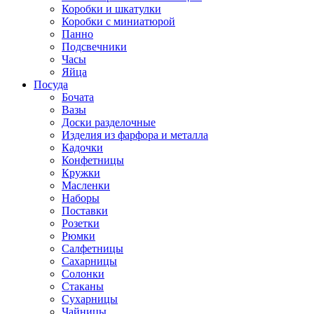
Коробки и шкатулки
Коробки с миниатюрой
Панно
Подсвечники
Часы
Яйца
Посуда
Бочата
Вазы
Доски разделочные
Изделия из фарфора и металла
Кадочки
Конфетницы
Кружки
Масленки
Наборы
Поставки
Розетки
Рюмки
Салфетницы
Сахарницы
Солонки
Стаканы
Сухарницы
Чайницы