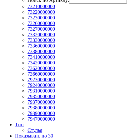
Поиск по Артиклу:
73210000000
73220000000
73230000000
73260000000
73270000000
73320000000
73330000000
73360000000
73380000000
73410000000
73420000000
73620000000
73660000000
79230000000
79240000000
79310000000
79350000000
79370000000
79380000000
79390000000
79470000000
Тип
Стулья
Показывать по 30