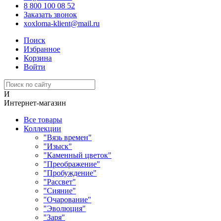
8 800 100 08 52
Заказать звонок
xoxloma-klient@mail.ru
Поиск
Избранное
Корзина
Войти
И
Интернет-магазин
Все товары
Коллекции
"Вязь времен"
"Изыск"
"Каменный цветок"
"Преображение"
"Пробуждение"
"Рассвет"
"Сияние"
"Очарование"
"Эволюция"
"Заря"