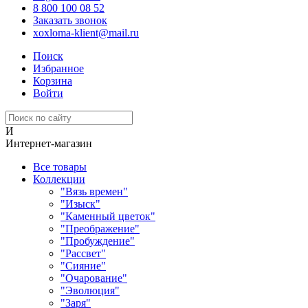
8 800 100 08 52
Заказать звонок
xoxloma-klient@mail.ru
Поиск
Избранное
Корзина
Войти
И
Интернет-магазин
Все товары
Коллекции
"Вязь времен"
"Изыск"
"Каменный цветок"
"Преображение"
"Пробуждение"
"Рассвет"
"Сияние"
"Очарование"
"Эволюция"
"Заря"