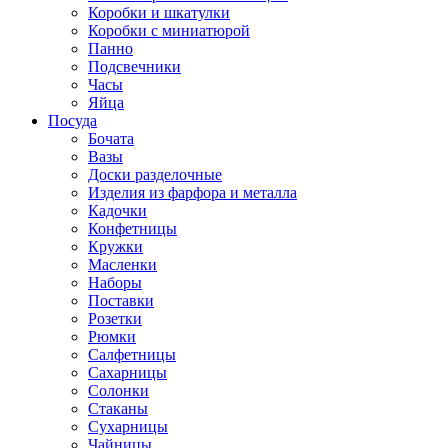
Коробки и шкатулки
Коробки с миниатюрой
Панно
Подсвечники
Часы
Яйца
Посуда
Бочата
Вазы
Доски разделочные
Изделия из фарфора и металла
Кадочки
Конфетницы
Кружки
Масленки
Наборы
Поставки
Розетки
Рюмки
Салфетницы
Сахарницы
Солонки
Стаканы
Сухарницы
Чайницы