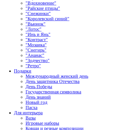
"Вдохновение"
"Райские птицы"
"Снежинки"
"Королевский синий"
"Вьюнок"
"Лотос"
"Инь и Янь"
"Контраст"
"Мозаика"
"Снегирь"
"Ананас"
"Зодчество"
"Ретро"
Подарки
Международный женский день
День защитника Отечества
День Победы
Государственная символика
День знаний
Новый год
Пасха
Для интерьера
Вазы
Игровые наборы
Ковши и резные композиции