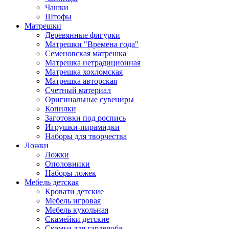
Чашки
Штофы
Матрешки
Деревянные фигурки
Матрешки "Времена года"
Семеновская матрешка
Матрешка нетрадиционная
Матрешка хохломская
Матрешка авторская
Счетный материал
Оригинальные сувениры
Копилки
Заготовки под роспись
Игрушки-пирамидки
Наборы для творчества
Ложки
Ложки
Ополовники
Наборы ложек
Мебель детская
Кровати детские
Мебель игровая
Мебель кукольная
Скамейки детские
Скамьи для гардероба