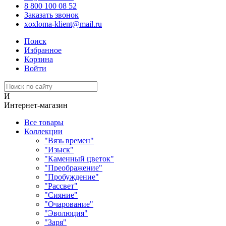
8 800 100 08 52
Заказать звонок
xoxloma-klient@mail.ru
Поиск
Избранное
Корзина
Войти
И
Интернет-магазин
Все товары
Коллекции
"Вязь времен"
"Изыск"
"Каменный цветок"
"Преображение"
"Пробуждение"
"Рассвет"
"Сияние"
"Очарование"
"Эволюция"
"Заря"