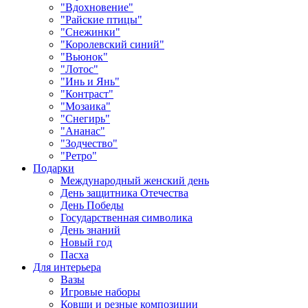
"Вдохновение"
"Райские птицы"
"Снежинки"
"Королевский синий"
"Вьюнок"
"Лотос"
"Инь и Янь"
"Контраст"
"Мозаика"
"Снегирь"
"Ананас"
"Зодчество"
"Ретро"
Подарки
Международный женский день
День защитника Отечества
День Победы
Государственная символика
День знаний
Новый год
Пасха
Для интерьера
Вазы
Игровые наборы
Ковши и резные композиции