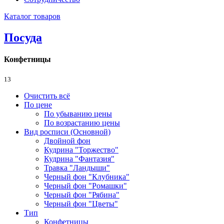
Каталог товаров
Посуда
Конфетницы
13
Очистить всё
По цене
По убыванию цены
По возрастанию цены
Вид росписи (Основной)
Двойной фон
Кудрина "Торжество"
Кудрина "Фантазия"
Травка "Ландыши"
Черный фон "Клубника"
Черный фон "Ромашки"
Черный фон "Рябина"
Черный фон "Цветы"
Тип
Конфетницы