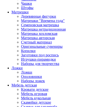
Чашки
Штофы
Матрешки
Деревянные фигурки
Матрешки "Времена года"
Семеновская матрешка
Матрешка нетрадиционная
Матрешка хохломская
Матрешка авторская
Счетный материал
Оригинальные сувениры
Копилки
Заготовки под роспись
Игрушки-пирамидки
Наборы для творчества
Ложки
Ложки
Ополовники
Наборы ложек
Мебель детская
Кровати детские
Мебель игровая
Мебель кукольная
Скамейки детские
Скамьи для гардероба