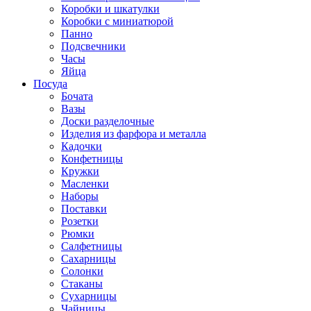
Коробки и шкатулки
Коробки с миниатюрой
Панно
Подсвечники
Часы
Яйца
Посуда
Бочата
Вазы
Доски разделочные
Изделия из фарфора и металла
Кадочки
Конфетницы
Кружки
Масленки
Наборы
Поставки
Розетки
Рюмки
Салфетницы
Сахарницы
Солонки
Стаканы
Сухарницы
Чайницы