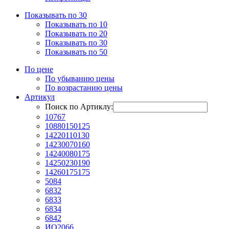
Показывать по 30
Показывать по 10
Показывать по 20
Показывать по 30
Показывать по 50
По цене
По убыванию цены
По возрастанию цены
Артикул
Поиск по Артиклу:
10767
10880150125
14220110130
14230070160
14240080175
14250230190
14260175175
5084
6832
6833
6834
6842
ИО2066