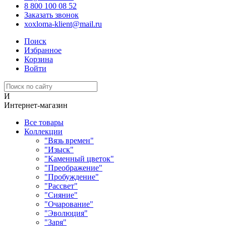
8 800 100 08 52
Заказать звонок
xoxloma-klient@mail.ru
Поиск
Избранное
Корзина
Войти
И
Интернет-магазин
Все товары
Коллекции
"Вязь времен"
"Изыск"
"Каменный цветок"
"Преображение"
"Пробуждение"
"Рассвет"
"Сияние"
"Очарование"
"Эволюция"
"Заря"