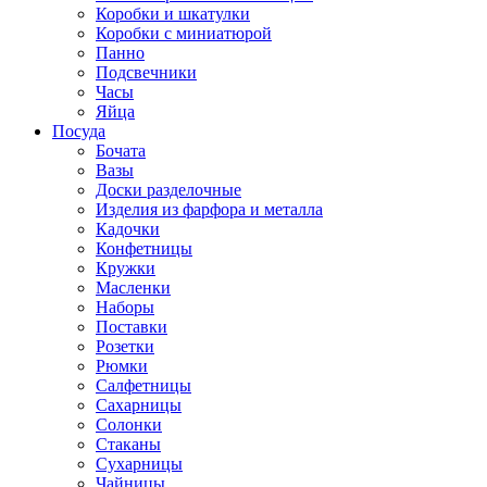
Коробки и шкатулки
Коробки с миниатюрой
Панно
Подсвечники
Часы
Яйца
Посуда
Бочата
Вазы
Доски разделочные
Изделия из фарфора и металла
Кадочки
Конфетницы
Кружки
Масленки
Наборы
Поставки
Розетки
Рюмки
Салфетницы
Сахарницы
Солонки
Стаканы
Сухарницы
Чайницы