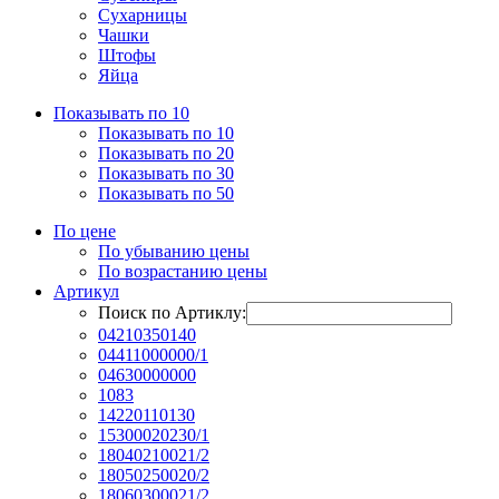
Сухарницы
Чашки
Штофы
Яйца
Показывать по 10
Показывать по 10
Показывать по 20
Показывать по 30
Показывать по 50
По цене
По убыванию цены
По возрастанию цены
Артикул
Поиск по Артиклу:
04210350140
04411000000/1
04630000000
1083
14220110130
15300020230/1
18040210021/2
18050250020/2
18060300021/2