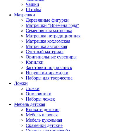
Чашки
Штофы
Матрешки
Деревянные фигурки
Матрешки "Времена года"
Семеновская матрешка
Матрешка нетрадиционная
Матрешка хохломская
Матрешка авторская
Счетный материал
Оригинальные сувениры
Копилки
Заготовки под роспись
Игрушки-пирамидки
Наборы для творчества
Ложки
Ложки
Ополовники
Наборы ложек
Мебель детская
Кровати детские
Мебель игровая
Мебель кукольная
Скамейки детские
Скамьи для гардероба