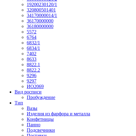
19200230120/1
320800501401
34170000014/1
36170000000
36180000000
5572
6764
6832/1
6834/1
7402
8633
8822.1
8822.2
9296
9297
ИО2069
Вид росписи
Пробуждение
Тип
Вазы
Изделия из фарфора и металла
Конфетницы
Панно
Подсвечники
Поставки