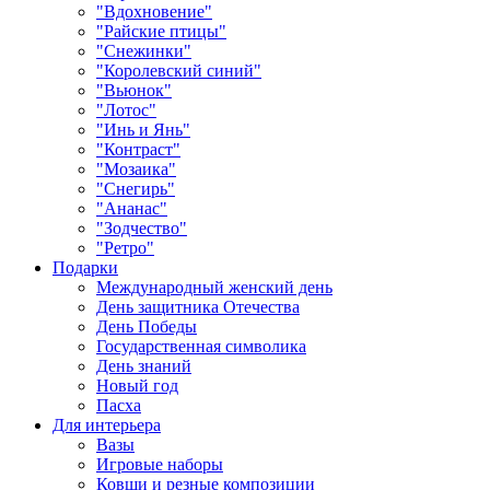
"Вдохновение"
"Райские птицы"
"Снежинки"
"Королевский синий"
"Вьюнок"
"Лотос"
"Инь и Янь"
"Контраст"
"Мозаика"
"Снегирь"
"Ананас"
"Зодчество"
"Ретро"
Подарки
Международный женский день
День защитника Отечества
День Победы
Государственная символика
День знаний
Новый год
Пасха
Для интерьера
Вазы
Игровые наборы
Ковши и резные композиции