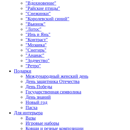
"Вдохновение"
"Райские птицы"
"Снежинки"
"Королевский синий"
"Вьюнок"
"Лотос"
"Инь и Янь"
"Контраст"
"Мозаика"
"Снегирь"
"Ананас"
"Зодчество"
"Ретро"
Подарки
Международный женский день
День защитника Отечества
День Победы
Государственная символика
День знаний
Новый год
Пасха
Для интерьера
Вазы
Игровые наборы
Ковши и резные композиции