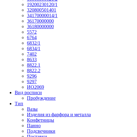
19200230120/1
320800501401
34170000014/1
36170000000
36180000000
5572
6764
6832/1
6834/1
7402
8633
8822.1
8822.2
9296
9297
ИО2069
Вид росписи
Пробуждение
Тип
Вазы
Изделия из фарфора и металла
Конфетницы
Панно
Подсвечники
Поставки