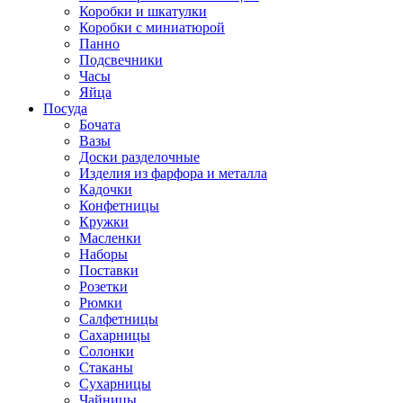
Коробки и шкатулки
Коробки с миниатюрой
Панно
Подсвечники
Часы
Яйца
Посуда
Бочата
Вазы
Доски разделочные
Изделия из фарфора и металла
Кадочки
Конфетницы
Кружки
Масленки
Наборы
Поставки
Розетки
Рюмки
Салфетницы
Сахарницы
Солонки
Стаканы
Сухарницы
Чайницы