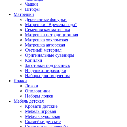
Чашки
Штофы
Матрешки
Деревянные фигурки
Матрешки "Времена года"
Семеновская матрешка
Матрешка нетрадиционная
Матрешка хохломская
Матрешка авторская
Счетный материал
Оригинальные сувениры
Копилки
Заготовки под роспись
Игрушки-пирамидки
Наборы для творчества
Ложки
Ложки
Ополовники
Наборы ложек
Мебель детская
Кровати детские
Мебель игровая
Мебель кукольная
Скамейки детские
Скамьи для гардероба