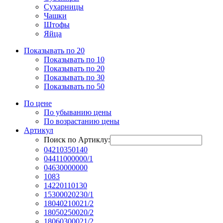
Сухарницы
Чашки
Штофы
Яйца
Показывать по 20
Показывать по 10
Показывать по 20
Показывать по 30
Показывать по 50
По цене
По убыванию цены
По возрастанию цены
Артикул
Поиск по Артиклу:
04210350140
04411000000/1
04630000000
1083
14220110130
15300020230/1
18040210021/2
18050250020/2
18060300021/2