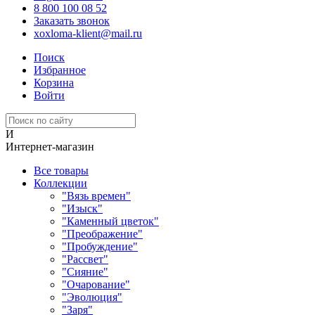
8 800 100 08 52
Заказать звонок
xoxloma-klient@mail.ru
Поиск
Избранное
Корзина
Войти
И
Интернет-магазин
Все товары
Коллекции
"Вязь времен"
"Изыск"
"Каменный цветок"
"Преображение"
"Пробуждение"
"Рассвет"
"Сияние"
"Очарование"
"Эволюция"
"Заря"