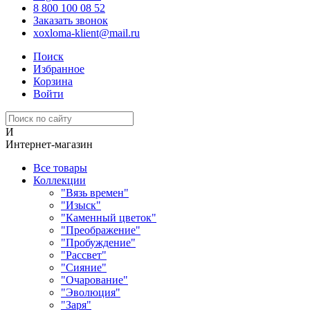
8 800 100 08 52
Заказать звонок
xoxloma-klient@mail.ru
Поиск
Избранное
Корзина
Войти
И
Интернет-магазин
Все товары
Коллекции
"Вязь времен"
"Изыск"
"Каменный цветок"
"Преображение"
"Пробуждение"
"Рассвет"
"Сияние"
"Очарование"
"Эволюция"
"Заря"