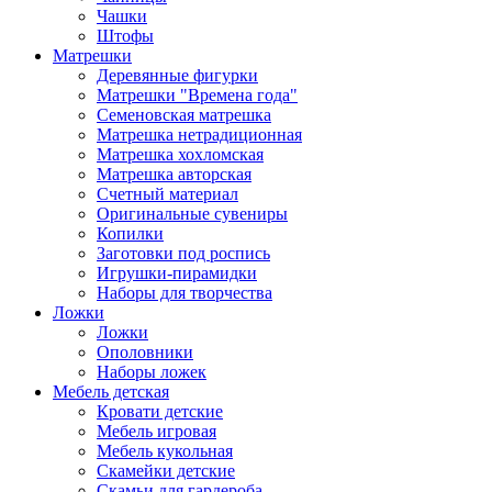
Чашки
Штофы
Матрешки
Деревянные фигурки
Матрешки "Времена года"
Семеновская матрешка
Матрешка нетрадиционная
Матрешка хохломская
Матрешка авторская
Счетный материал
Оригинальные сувениры
Копилки
Заготовки под роспись
Игрушки-пирамидки
Наборы для творчества
Ложки
Ложки
Ополовники
Наборы ложек
Мебель детская
Кровати детские
Мебель игровая
Мебель кукольная
Скамейки детские
Скамьи для гардероба