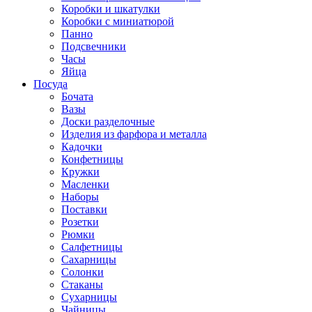
Коробки и шкатулки
Коробки с миниатюрой
Панно
Подсвечники
Часы
Яйца
Посуда
Бочата
Вазы
Доски разделочные
Изделия из фарфора и металла
Кадочки
Конфетницы
Кружки
Масленки
Наборы
Поставки
Розетки
Рюмки
Салфетницы
Сахарницы
Солонки
Стаканы
Сухарницы
Чайницы