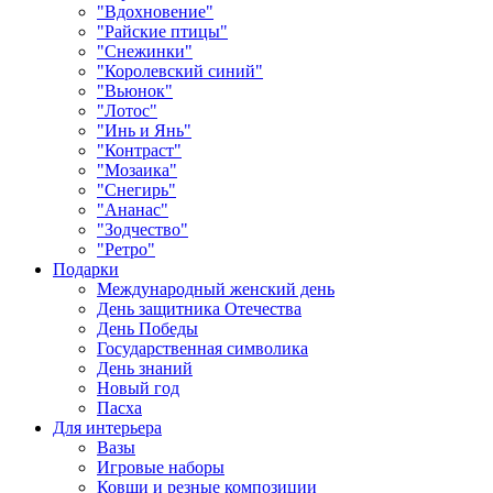
"Вдохновение"
"Райские птицы"
"Снежинки"
"Королевский синий"
"Вьюнок"
"Лотос"
"Инь и Янь"
"Контраст"
"Мозаика"
"Снегирь"
"Ананас"
"Зодчество"
"Ретро"
Подарки
Международный женский день
День защитника Отечества
День Победы
Государственная символика
День знаний
Новый год
Пасха
Для интерьера
Вазы
Игровые наборы
Ковши и резные композиции