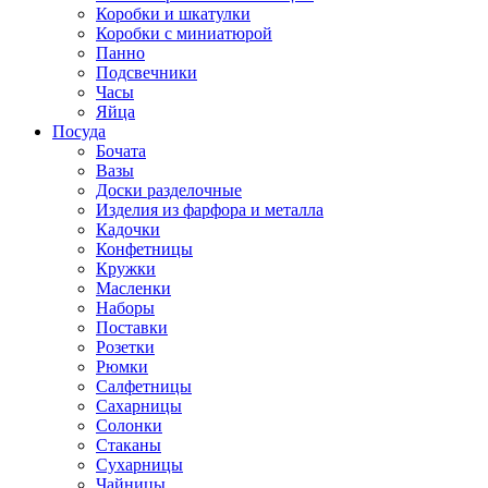
Коробки и шкатулки
Коробки с миниатюрой
Панно
Подсвечники
Часы
Яйца
Посуда
Бочата
Вазы
Доски разделочные
Изделия из фарфора и металла
Кадочки
Конфетницы
Кружки
Масленки
Наборы
Поставки
Розетки
Рюмки
Салфетницы
Сахарницы
Солонки
Стаканы
Сухарницы
Чайницы