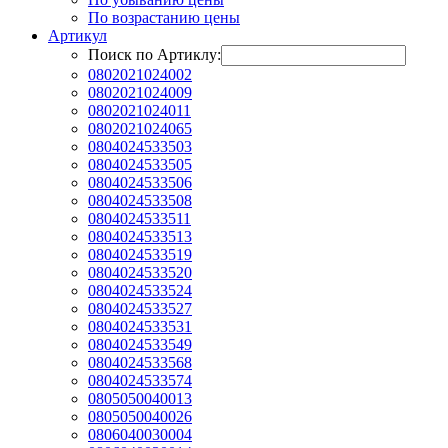
По возрастанию цены
Артикул
Поиск по Артиклу:
0802021024002
0802021024009
0802021024011
0802021024065
0804024533503
0804024533505
0804024533506
0804024533508
0804024533511
0804024533513
0804024533519
0804024533520
0804024533524
0804024533527
0804024533531
0804024533549
0804024533568
0804024533574
0805050040013
0805050040026
0806040030004