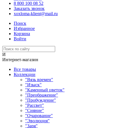
8 800 100 08 52
Заказать звонок
xoxloma-klient@mail.ru
Поиск
Избранное
Корзина
Войти
И
Интернет-магазин
Все товары
Коллекции
"Вязь времен"
"Изыск"
"Каменный цветок"
"Преображение"
"Пробуждение"
"Рассвет"
"Сияние"
"Очарование"
"Эволюция"
"Заря"