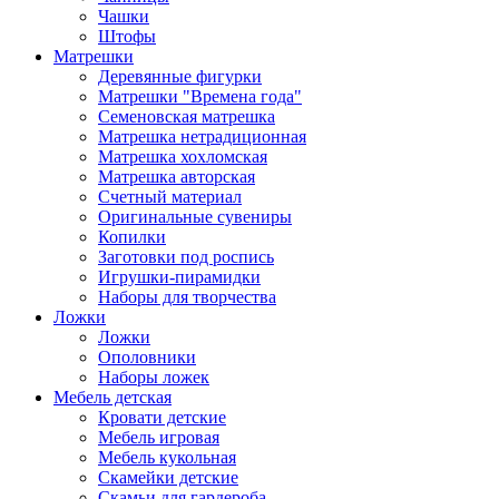
Чашки
Штофы
Матрешки
Деревянные фигурки
Матрешки "Времена года"
Семеновская матрешка
Матрешка нетрадиционная
Матрешка хохломская
Матрешка авторская
Счетный материал
Оригинальные сувениры
Копилки
Заготовки под роспись
Игрушки-пирамидки
Наборы для творчества
Ложки
Ложки
Ополовники
Наборы ложек
Мебель детская
Кровати детские
Мебель игровая
Мебель кукольная
Скамейки детские
Скамьи для гардероба