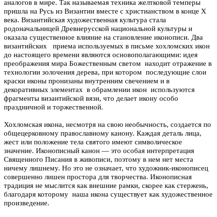
аналогов в мире. Так называемая техника желтковой темперы
пришла на Русь из Византии вместе с христианством в конце Х
века. Византийская художественная культура стала
родоначальницей Древнерусской национальной культуры и
оказала существенное влияние на становление иконописи. Два
византийских приема используемых в письме хохломских икон
до настоящего времени являются основополагающими: идея
преображения мира Божественным светом находит отражение в
технологии золочения дерева, при котором последующие слои
краски иконы пронизаны внутренним свечением и в
декоративных элементах в обрамлении икон используются
фрагменты византийской вязи, что делает икону особо
праздничной и торжественной.
Хохломская икона, несмотря на свою необычность, создается по
общецерковному православному канону. Каждая деталь лица,
жест или положение тела святого имеют символическое
значение. Иконописный канон — это особая интерпретация
Священного Писания в живописи, поэтому в нем нет места
ничему лишнему. Но это не означает, что художник-иконописец
совершенно лишен простора для творчества. Иконописная
традиция не мыслится как внешние рамки, скорее как стержень,
благодаря которому наша икона существует как художественное
произведение.