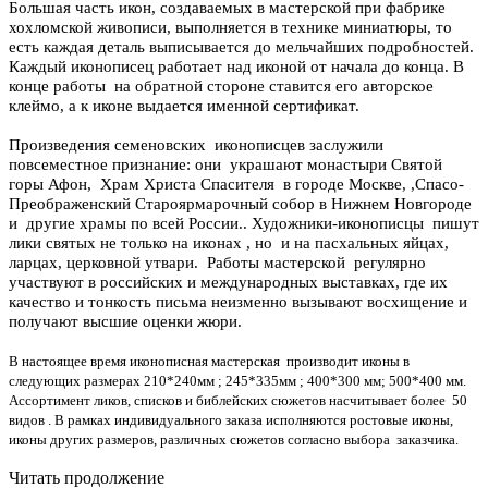
Большая часть икон, создаваемых в мастерской при фабрике
хохломской живописи, выполняется в технике миниатюры, то
есть каждая деталь выписывается до мельчайших подробностей.
Каждый иконописец работает над иконой от начала до конца. В
конце работы на обратной стороне ставится его авторское
клеймо, а к иконе выдается именной сертификат.
Произведения семеновских иконописцев заслужили
повсеместное признание: они украшают монастыри Святой
горы Афон, Храм Христа Спасителя в городе Москве, ,Спасо-
Преображенский Староярмарочный собор в Нижнем Новгороде
и другие храмы по всей России.. Художники-иконописцы пишут
лики святых не только на иконах , но и на пасхальных яйцах,
ларцах, церковной утвари. Работы мастерской регулярно
участвуют в российских и международных выставках, где их
качество и тонкость письма неизменно вызывают восхищение и
получают высшие оценки жюри.
В настоящее время иконописная мастерская производит иконы в
следующих размерах 210*240мм ; 245*335мм ; 400*300 мм; 500*400 мм.
Ассортимент ликов, списков и библейских сюжетов насчитывает более 50
видов . В рамках индивидуального заказа исполняются ростовые иконы,
иконы других размеров, различных сюжетов согласно выбора заказчика.
Читать продолжение