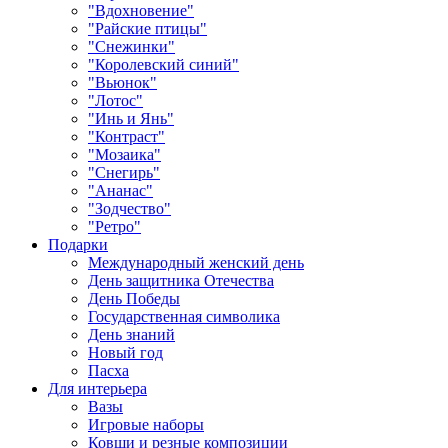
"Вдохновение"
"Райские птицы"
"Снежинки"
"Королевский синий"
"Вьюнок"
"Лотос"
"Инь и Янь"
"Контраст"
"Мозаика"
"Снегирь"
"Ананас"
"Зодчество"
"Ретро"
Подарки
Международный женский день
День защитника Отечества
День Победы
Государственная символика
День знаний
Новый год
Пасха
Для интерьера
Вазы
Игровые наборы
Ковши и резные композиции