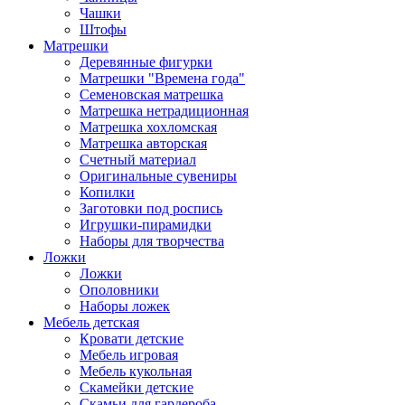
Чашки
Штофы
Матрешки
Деревянные фигурки
Матрешки "Времена года"
Семеновская матрешка
Матрешка нетрадиционная
Матрешка хохломская
Матрешка авторская
Счетный материал
Оригинальные сувениры
Копилки
Заготовки под роспись
Игрушки-пирамидки
Наборы для творчества
Ложки
Ложки
Ополовники
Наборы ложек
Мебель детская
Кровати детские
Мебель игровая
Мебель кукольная
Скамейки детские
Скамьи для гардероба