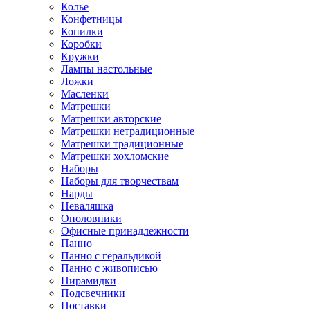
Колье
Конфетницы
Копилки
Коробки
Кружки
Лампы настольные
Ложки
Масленки
Матрешки
Матрешки авторские
Матрешки нетрадиционные
Матрешки традиционные
Матрешки хохломские
Наборы
Наборы для творчествам
Нарды
Неваляшка
Ополовники
Офисные принадлежности
Панно
Панно с геральдикой
Панно с живописью
Пирамидки
Подсвечники
Поставки