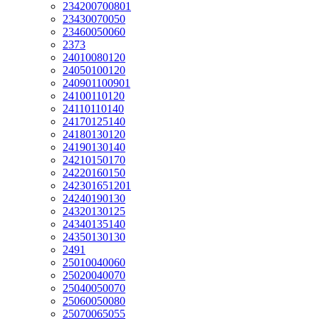
234200700801
23430070050
23460050060
2373
24010080120
24050100120
240901100901
24100110120
24110110140
24170125140
24180130120
24190130140
24210150170
24220160150
242301651201
24240190130
24320130125
24340135140
24350130130
2491
25010040060
25020040070
25040050070
25060050080
25070065055