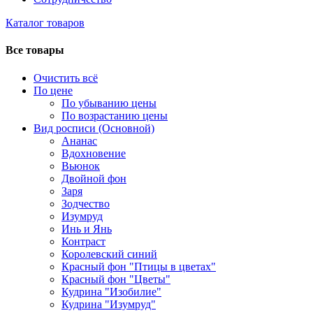
Каталог товаров
Все товары
Очистить всё
По цене
По убыванию цены
По возрастанию цены
Вид росписи (Основной)
Ананас
Вдохновение
Вьюнок
Двойной фон
Заря
Зодчество
Изумруд
Инь и Янь
Контраст
Королевский синий
Красный фон "Птицы в цветах"
Красный фон "Цветы"
Кудрина "Изобилие"
Кудрина "Изумруд"