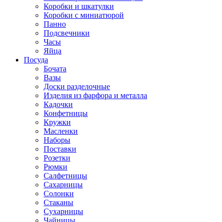
Коробки и шкатулки
Коробки с миниатюрой
Панно
Подсвечники
Часы
Яйца
Посуда
Бочата
Вазы
Доски разделочные
Изделия из фарфора и металла
Кадочки
Конфетницы
Кружки
Масленки
Наборы
Поставки
Розетки
Рюмки
Салфетницы
Сахарницы
Солонки
Стаканы
Сухарницы
Чайницы