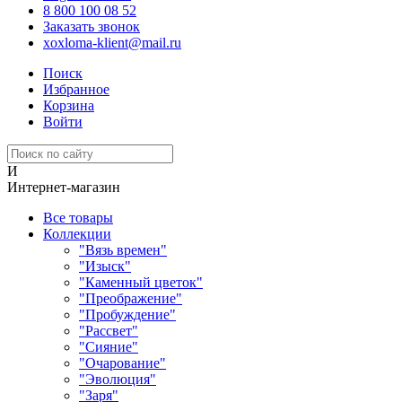
8 800 100 08 52
Заказать звонок
xoxloma-klient@mail.ru
Поиск
Избранное
Корзина
Войти
И
Интернет-магазин
Все товары
Коллекции
"Вязь времен"
"Изыск"
"Каменный цветок"
"Преображение"
"Пробуждение"
"Рассвет"
"Сияние"
"Очарование"
"Эволюция"
"Заря"