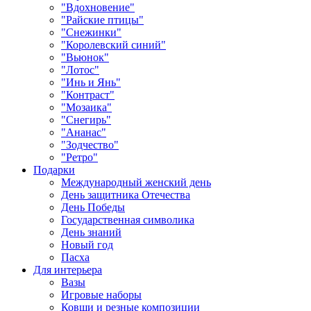
"Вдохновение"
"Райские птицы"
"Снежинки"
"Королевский синий"
"Вьюнок"
"Лотос"
"Инь и Янь"
"Контраст"
"Мозаика"
"Снегирь"
"Ананас"
"Зодчество"
"Ретро"
Подарки
Международный женский день
День защитника Отечества
День Победы
Государственная символика
День знаний
Новый год
Пасха
Для интерьера
Вазы
Игровые наборы
Ковши и резные композиции