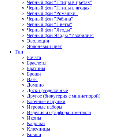
Черный фон "Птицы в цветах"
Черный фон "Птицы в ягодах"
Черный фон "Ромашки"
Черный фон "Рябина"
Черный фон "Цветы"
Черный фон "Ягоды"
Черный фон Ягоды "Изобилие"
Эволюция
Яблоневый цвет
Тип
Бочата
Браслеты
Братины
Броши
Вазы
Домино
Доски разделочные
Другое (бижутерия с миниатюрой)
Елочные игрушки
Игровые наборы
Изделия из фарфора и металла
Иконы
Кадочки
Ключницы
Ковши