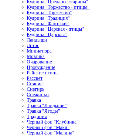
Кудрина "Преданье старины"
Кудрина "Торжество - птицы"
Кудрина "Торжество"
Кудрина "Традиция"
Кудрина "Фантазия"
Кудрина "Царская - птицы"
Кудрина "Царская"
Ландыши
Лотос
Миниатюра
Мозаика
Очарование
Пробуждение
Райские птицы
Рассвет
Сияние
Снегирь
Снежинки
Травка
Травка "Ландыши"
Травка "Ягоды"
Традиция
Черный фон "Клубника"
Черный фон "Маки"
Черный фон "Малина"