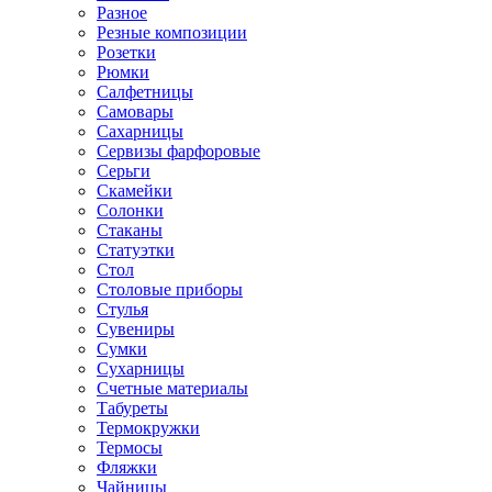
Разное
Резные композиции
Розетки
Рюмки
Салфетницы
Самовары
Сахарницы
Сервизы фарфоровые
Серьги
Скамейки
Солонки
Стаканы
Статуэтки
Стол
Столовые приборы
Стулья
Сувениры
Сумки
Сухарницы
Счетные материалы
Табуреты
Термокружки
Термосы
Фляжки
Чайницы