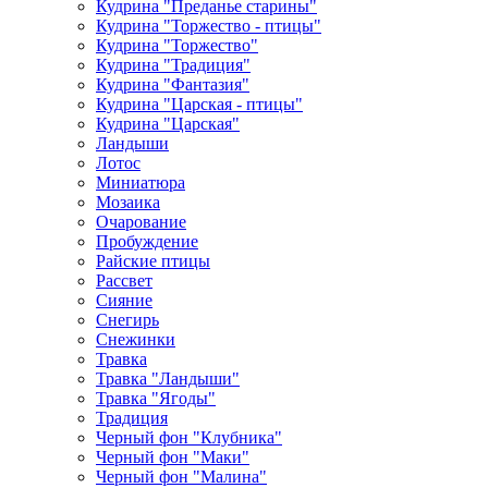
Кудрина "Преданье старины"
Кудрина "Торжество - птицы"
Кудрина "Торжество"
Кудрина "Традиция"
Кудрина "Фантазия"
Кудрина "Царская - птицы"
Кудрина "Царская"
Ландыши
Лотос
Миниатюра
Мозаика
Очарование
Пробуждение
Райские птицы
Рассвет
Сияние
Снегирь
Снежинки
Травка
Травка "Ландыши"
Травка "Ягоды"
Традиция
Черный фон "Клубника"
Черный фон "Маки"
Черный фон "Малина"