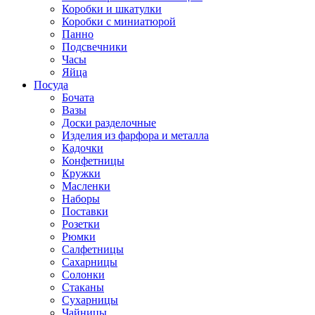
Коробки и шкатулки
Коробки с миниатюрой
Панно
Подсвечники
Часы
Яйца
Посуда
Бочата
Вазы
Доски разделочные
Изделия из фарфора и металла
Кадочки
Конфетницы
Кружки
Масленки
Наборы
Поставки
Розетки
Рюмки
Салфетницы
Сахарницы
Солонки
Стаканы
Сухарницы
Чайницы