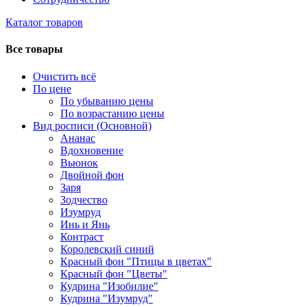
Каталог товаров
Все товары
Очистить всё
По цене
По убыванию цены
По возрастанию цены
Вид росписи (Основной)
Ананас
Вдохновение
Вьюнок
Двойной фон
Заря
Зодчество
Изумруд
Инь и Янь
Контраст
Королевский синий
Красный фон "Птицы в цветах"
Красный фон "Цветы"
Кудрина "Изобилие"
Кудрина "Изумруд"