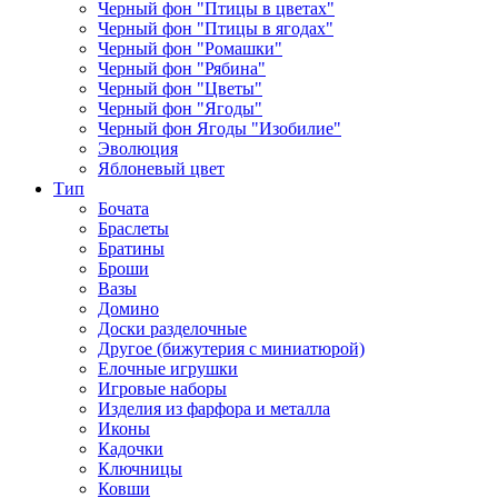
Черный фон "Птицы в цветах"
Черный фон "Птицы в ягодах"
Черный фон "Ромашки"
Черный фон "Рябина"
Черный фон "Цветы"
Черный фон "Ягоды"
Черный фон Ягоды "Изобилие"
Эволюция
Яблоневый цвет
Тип
Бочата
Браслеты
Братины
Броши
Вазы
Домино
Доски разделочные
Другое (бижутерия с миниатюрой)
Елочные игрушки
Игровые наборы
Изделия из фарфора и металла
Иконы
Кадочки
Ключницы
Ковши