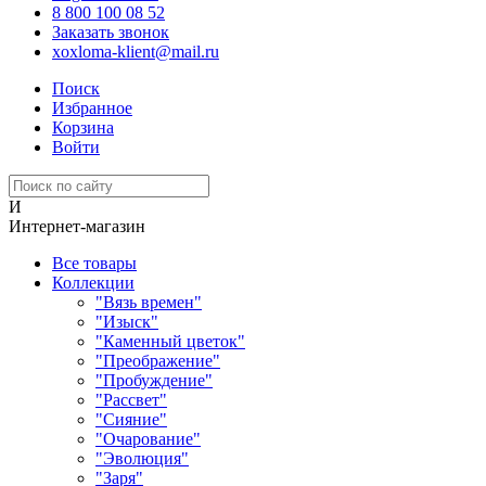
8 800 100 08 52
Заказать звонок
xoxloma-klient@mail.ru
Поиск
Избранное
Корзина
Войти
И
Интернет-магазин
Все товары
Коллекции
"Вязь времен"
"Изыск"
"Каменный цветок"
"Преображение"
"Пробуждение"
"Рассвет"
"Сияние"
"Очарование"
"Эволюция"
"Заря"