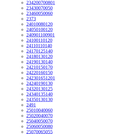
234200700801
23430070050
23460050060
2373
24010080120
24050100120
240901100901
24100110120
24110110140
24170125140
24180130120
24190130140
24210150170
24220160150
242301651201
24240190130
24320130125
24340135140
24350130130
2491
25010040060
25020040070
25040050070
25060050080
25070065055