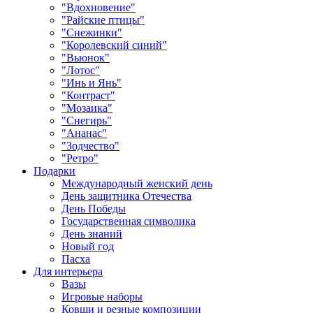
"Вдохновение"
"Райские птицы"
"Снежинки"
"Королевский синий"
"Вьюнок"
"Лотос"
"Инь и Янь"
"Контраст"
"Мозаика"
"Снегирь"
"Ананас"
"Зодчество"
"Ретро"
Подарки
Международный женский день
День защитника Отечества
День Победы
Государственная символика
День знаний
Новый год
Пасха
Для интерьера
Вазы
Игровые наборы
Ковши и резные композиции