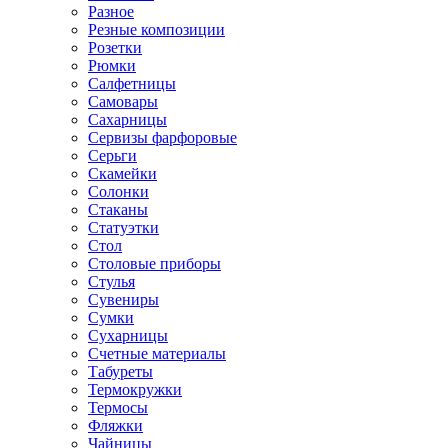
Разное
Резные композиции
Розетки
Рюмки
Салфетницы
Самовары
Сахарницы
Сервизы фарфоровые
Серьги
Скамейки
Солонки
Стаканы
Статуэтки
Стол
Столовые приборы
Стулья
Сувениры
Сумки
Сухарницы
Счетные материалы
Табуреты
Термокружки
Термосы
Фляжки
Чайницы