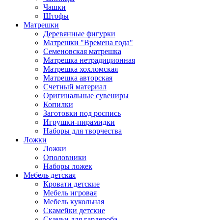
Чашки
Штофы
Матрешки
Деревянные фигурки
Матрешки "Времена года"
Семеновская матрешка
Матрешка нетрадиционная
Матрешка хохломская
Матрешка авторская
Счетный материал
Оригинальные сувениры
Копилки
Заготовки под роспись
Игрушки-пирамидки
Наборы для творчества
Ложки
Ложки
Ополовники
Наборы ложек
Мебель детская
Кровати детские
Мебель игровая
Мебель кукольная
Скамейки детские
Скамьи для гардероба