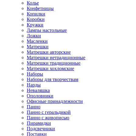
Колье
Конфетницы
Копилки
Коробки
Кружки
Лампы настольные
Ложки
Масленки
Матрешки
Матрешки авторские
Матрешки нетрадиционные
Матрешки традиционные
Матрешки хохломские
Наборы
Наборы для творчествам
Нарды
Неваляшка
Ополовники
Офисные принадлежности
Панно
Панно с геральдикой
Панно с живописью
Пирамидки
Подсвечники
Поставки